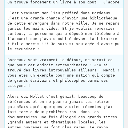
On trouvé forcément un livre à son goût . J’adore
C’est vraiment mon lieu préféré dans Bordeaux.
C’est une grande chance d’avoir une bibliothèque
de cette envergure dans notre ville. Je ne repars
jamais les mains vides. Et je voulais remercier
surtout, la personne qui a déposé mon téléphone à
l’accueil que j’avais oublié devant la librairie
! Mille mercis !!! Je suis si soulagée d’avoir pu
le récupérer !
Bordeaux vaut vraiment le détour, ne serait-ce
que pour cet endroit extraordinaire ! J'y ai
trouvé des livres introuvables ailleurs ! Merci !
Vous êtes un exemple pour une nation qui compte
de grands écrivains et philosophes parmi ses
citoyens !
Alors oui Mollat c'est génial, beaucoup de
références et on ne pourra jamais lui retirer
ça.nnMais après quelques visites récentes j'ai
fait face a deux problèmes :nn- dans les
documentaires une fois éloigné des grands titres
,grands auteurs et thématiques locales, les
autres ouvrages se font plus rares. Le rayon