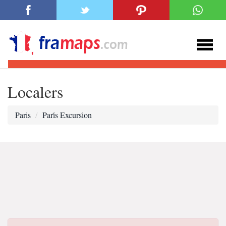
Localers
Paris
Pari̇s Excursi̇on