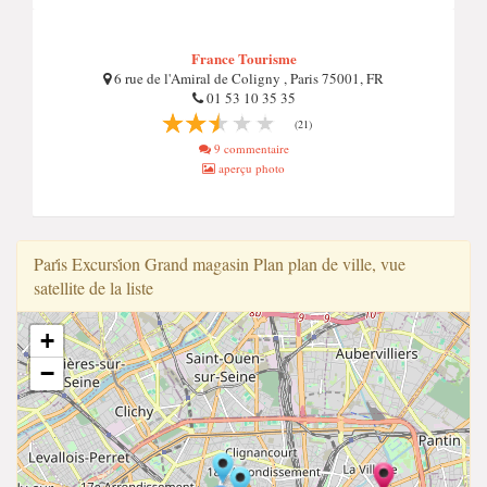
France Tourisme
6 rue de l'Amiral de Coligny , Paris 75001, FR
01 53 10 35 35
(21)
9 commentaire
aperçu photo
Pari̇̇s Excursi̇̇on Grand magasin Plan plan de ville, vue
satellite de la liste
+
−