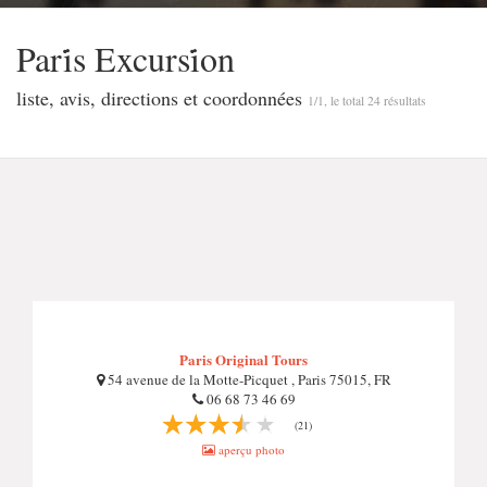
Pari̇̇s Excursi̇̇on
liste, avis, directions et coordonnées
1/1, le total 24 résultats
Paris Original Tours
54 avenue de la Motte-Picquet , Paris 75015, FR
06 68 73 46 69
(21)
aperçu photo