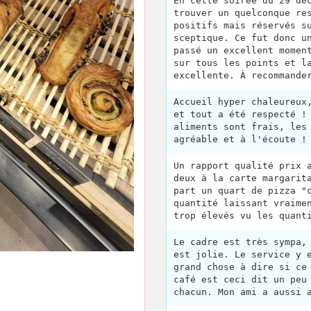
En cette soirée du 29 dé
trouver un quelconque re
positifs mais réservés s
sceptique. Ce fut donc u
passé un excellent momen
sur tous les points et l
excellente. À recommande
Accueil hyper chaleureux
et tout a été respecté !
aliments sont frais, les
agréable et à l'écoute !
Un rapport qualité prix 
deux à la carte margarit
part un quart de pizza "
quantité laissant vraime
trop élevés vu les quant
Le cadre est très sympa,
est jolie. Le service y 
grand chose à dire si ce
café est ceci dit un peu
chacun. Mon ami a aussi 