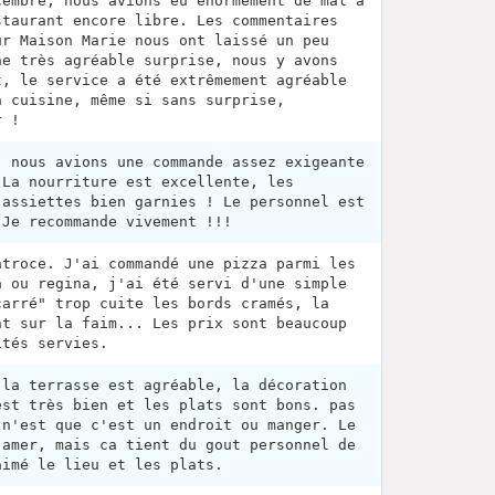
cembre, nous avions eu énormément de mal à
staurant encore libre. Les commentaires
ur Maison Marie nous ont laissé un peu
ne très agréable surprise, nous y avons
t, le service a été extrêmement agréable
a cuisine, même si sans surprise,
r !
, nous avions une commande assez exigeante
 La nourriture est excellente, les
 assiettes bien garnies ! Le personnel est
 Je recommande vivement !!!
atroce. J'ai commandé une pizza parmi les
a ou regina, j'ai été servi d'une simple
carré" trop cuite les bords cramés, la
nt sur la faim... Les prix sont beaucoup
ités servies.
 la terrasse est agréable, la décoration
est très bien et les plats sont bons. pas
 n'est que c'est un endroit ou manger. Le
 amer, mais ca tient du gout personnel de
aimé le lieu et les plats.