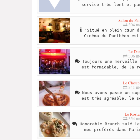
service très lent et pa
Salon du Pa
304 mè
"Situé en plein cœur d
Cinéma du Panthéon est
Le Du
306 mè
Toujours une merveille 
est formidable, de la r
Le Choup
341 mè
Nous avons passé un sup
est très agréable, le s
Le Rost
354 mè
Honorable Brunch salé le
mes preférés dans Pari