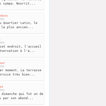
s sympa. Nourrit...
nthéon
tre
u Quartier Latin, le
 la plus ancien...
c
tre
cet endroit, l'accueil
éservation à l'a...
inet
tre
er moment. La terrasse
ervice très bien...
and
tre
 dimanche qui fut un de
s par son abond...