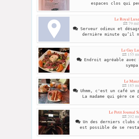
espaces clos qui pe
Le Royal Lux
79 mè
Serveur odieux et désagr
dernière minute qu’il 
Le Gay Lu
155 mè
Endroit agréable avec 
sympa
Le Mauz
185 mè
Uhmm, c'est un café un p
La madame qui gère ce 
Le Petit Journal 
202 mè
Un des derniers clubs d
est possible de se rest