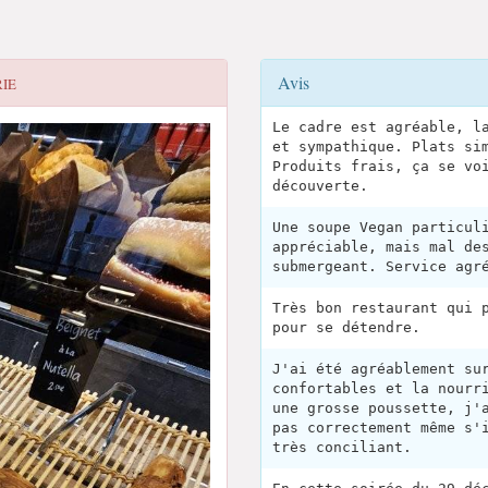
Avis
IE
Le cadre est agréable, l
et sympathique. Plats si
Produits frais, ça se vo
découverte.
Une soupe Vegan particul
appréciable, mais mal de
submergeant. Service agr
Très bon restaurant qui 
pour se détendre.
J'ai été agréablement su
confortables et la nourr
une grosse poussette, j'
pas correctement même s'
très conciliant.