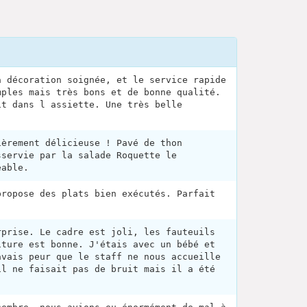
a décoration soignée, et le service rapide
mples mais très bons et de bonne qualité.
it dans l assiette. Une très belle
ièrement délicieuse ! Pavé de thon
sservie par la salade Roquette le
éable.
propose des plats bien exécutés. Parfait
rprise. Le cadre est joli, les fauteuils
iture est bonne. J'étais avec un bébé et
avais peur que le staff ne nous accueille
il ne faisait pas de bruit mais il a été