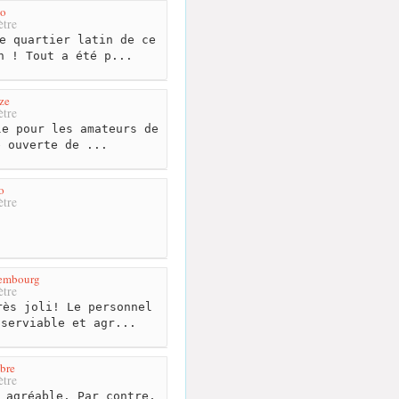
lo
tre
e quartier latin de ce
n ! Tout a été p...
ze
tre
e pour les amateurs de
e ouverte de ...
o
tre
xembourg
tre
ès joli! Le personnel
 serviable et agr...
bre
tre
 agréable. Par contre,