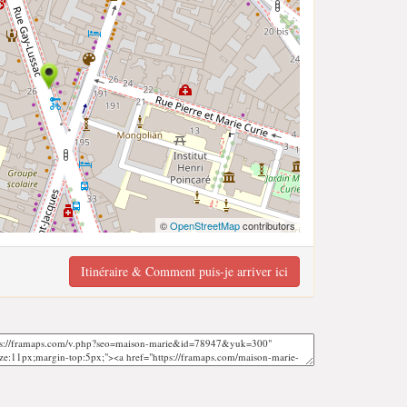
©
OpenStreetMap
contributors
Itinéraire & Comment puis-je arriver ici