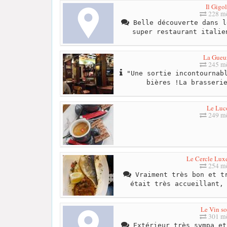
Il Gigo
228 mè
Belle découverte dans l
super restaurant italie
La Gueu
245 mè
"Une sortie incontournabl
bières !La brasseri
Le Luc
249 mè
Le Cercle Lu
254 mè
Vraiment très bon et tr
était très accueillant,
Le Vin so
301 mè
Extérieur très sympa et