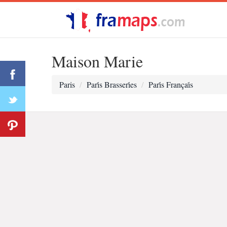
Maison Marie
Paris
Pari̇s Brasseri̇es
Pari̇s Françai̇s