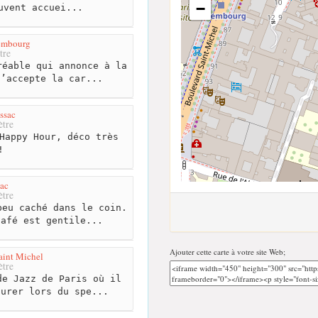
−
uvent accuei...
embourg
tre
éable qui annonce à la
n’accepte la car...
ssac
tre
Happy Hour, déco très
!
ac
tre
eu caché dans le coin.
café est gentile...
Ajouter cette carte à votre site Web;
Saint Michel
tre
e Jazz de Paris où il
aurer lors du spe...