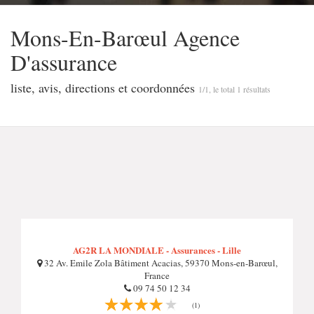
Mons-En-Barœul Agence
D'assurance
liste, avis, directions et coordonnées
1/1, le total 1 résultats
AG2R LA MONDIALE - Assurances - Lille
32 Av. Emile Zola Bâtiment Acacias, 59370 Mons-en-Barœul,
France
09 74 50 12 34
(1)