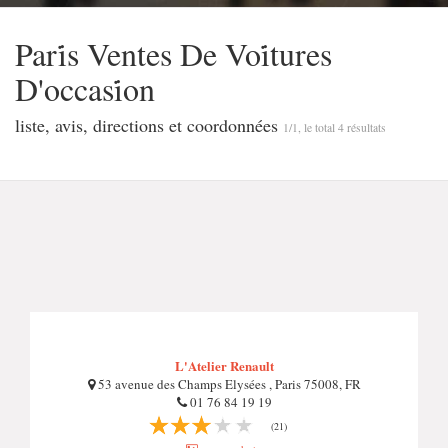
Pari̇s Ventes De Voi̇tures
D'occasi̇on
liste, avis, directions et coordonnées
1/1, le total 4 résultats
L'Atelier Renault
53 avenue des Champs Elysées , Paris 75008, FR
01 76 84 19 19
(21)