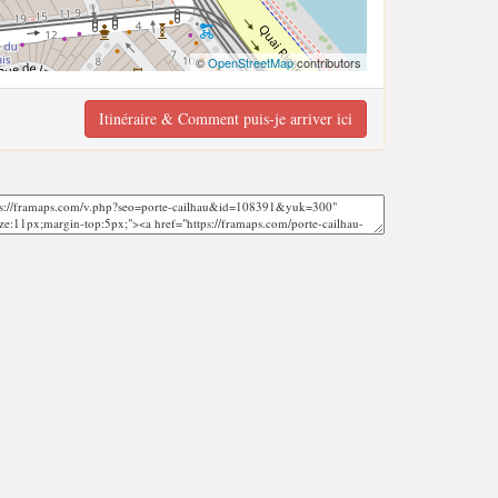
©
OpenStreetMap
contributors
Itinéraire & Comment puis-je arriver ici