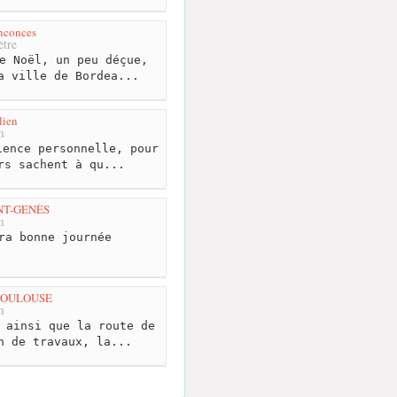
nconces
tre
e Noël, un peu déçue,
a ville de Bordea...
lien
m
ence personnelle, pour
rs sachent à qu...
NT-GENÈS
m
ra bonne journée
TOULOUSE
m
 ainsi que la route de
n de travaux, la...