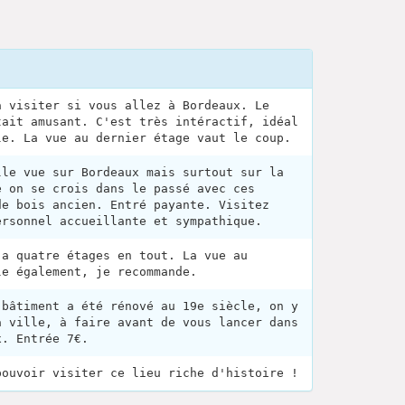
à visiter si vous allez à Bordeaux. Le
tait amusant. C'est très intéractif, idéal
le. La vue au dernier étage vaut le coup.
lle vue sur Bordeaux mais surtout sur la
e on se crois dans le passé avec ces
de bois ancien. Entré payante. Visitez
ersonnel accueillante et sympathique.
 a quatre étages en tout. La vue au
le également, je recommande.
 bâtiment a été rénové au 19e siècle, on y
a ville, à faire avant de vous lancer dans
x. Entrée 7€.
pouvoir visiter ce lieu riche d'histoire !