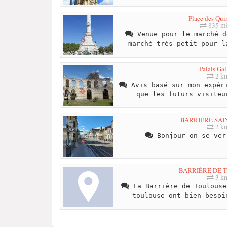
Place des Qui
835 mè
Venue pour le marché d
marché très petit pour l
Palais Gal
2 k
Avis basé sur mon expéri
que les futurs visiteu
BARRIÈRE SAI
2 k
Bonjour on se ver
BARRIÈRE DE 
3 k
La Barrière de Toulouse
toulouse ont bien besoi