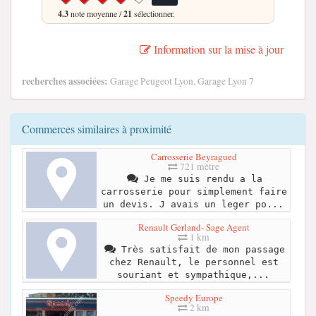
4.3
note moyenne /
21
sélectionner.
Information sur la mise à jour
recherches associées:
Garage Peugeot Lyon, Garage Lyon 7
Commerces similaires à proximité
Carrosserie Beyragued
721 mètre
Je me suis rendu a la
carrosserie pour simplement faire
un devis. J avais un leger po...
Renault Gerland- Sage Agent
1 km
Très satisfait de mon passage
chez Renault, le personnel est
souriant et sympathique,...
Speedy Europe
2 km