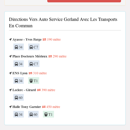
Directions Vers Auto Service Gerland Avec Les Transports
En Commun
Ayasse - Yves Farge
190 mètre
34
C7
Place Docteurs Mérieux
290 mètre
34
C7
ENS Lyon
310 mètre
34
T1
Leclerc - Girard
390 mètre
60
Halle Tony Garnier
450 mètre
34
60
T1