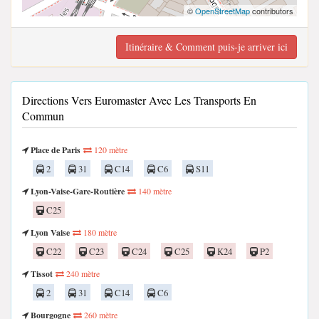
©
OpenStreetMap
contributors
Itinéraire & Comment puis-je arriver ici
Directions Vers Euromaster Avec Les Transports En
Commun
Place de Paris
120 mètre
2
31
C14
C6
S11
Lyon-Vaise-Gare-Routière
140 mètre
C25
Lyon Vaise
180 mètre
C22
C23
C24
C25
K24
P2
Tissot
240 mètre
2
31
C14
C6
Bourgogne
260 mètre