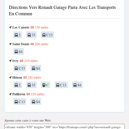
Directions Vers Renault Garage Parra Avec Les Transports
En Commun
Les Canuts
150 mètre
2
33
C13
Saint Denis
200 mètre
S4
Ivry
210 mètre
C13
S4
Hénon
240 mètre
2
33
C
C13
S4
Pailleron
250 mètre
C13
S4
Ajouter cette carte à votre site Web;