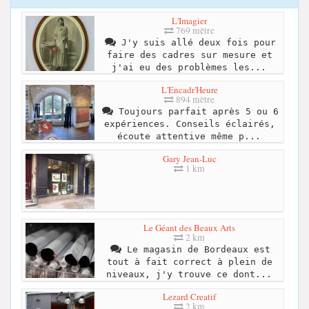
L'Imagier
769 mètre
J'y suis allé deux fois pour
faire des cadres sur mesure et
j'ai eu des problèmes les...
L'Encadr'Heure
894 mètre
Toujours parfait après 5 ou 6
expériences. Conseils éclairés,
écoute attentive même p...
Gary Jean-Luc
1 km
Le Géant des Beaux Arts
2 km
Le magasin de Bordeaux est
tout à fait correct à plein de
niveaux, j'y trouve ce dont...
Lezard Creatif
2 km