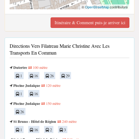
©
OpenStreetMap
contributors
Itinéraire & Comment puis-je arriver ici
Directions Vers Filatreau Marie Christine Avec Les
Transports En Commun
Dutertre
100 mètre
1
16
26
29
Piscine Judaïque
120 mètre
1
16
Piscine Judaïque
150 mètre
26
St Bruno - Hôtel de Région
240 mètre
1
16
2
3