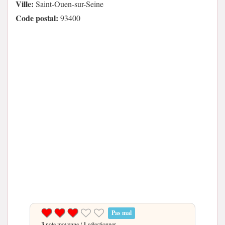
Ville:
Saint-Ouen-sur-Seine
Code postal:
93400
Pas mal
3
note moyenne /
1
sélectionner.