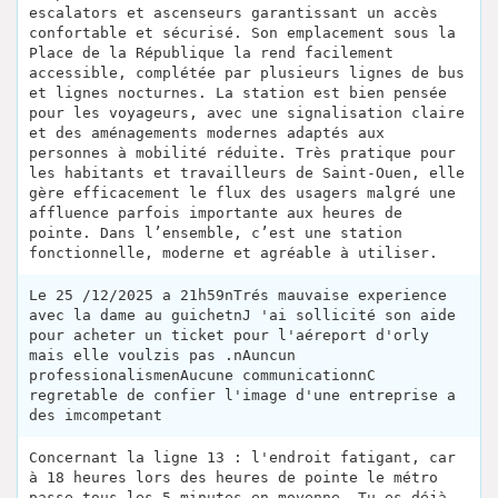
escalators et ascenseurs garantissant un accès
confortable et sécurisé. Son emplacement sous la
Place de la République la rend facilement
accessible, complétée par plusieurs lignes de bus
et lignes nocturnes. La station est bien pensée
pour les voyageurs, avec une signalisation claire
et des aménagements modernes adaptés aux
personnes à mobilité réduite. Très pratique pour
les habitants et travailleurs de Saint-Ouen, elle
gère efficacement le flux des usagers malgré une
affluence parfois importante aux heures de
pointe. Dans l’ensemble, c’est une station
fonctionnelle, moderne et agréable à utiliser.
Le 25 /12/2025 a 21h59nTrés mauvaise experience
avec la dame au guichetnJ 'ai sollicité son aide
pour acheter un ticket pour l'aéreport d'orly
mais elle voulzis pas .nAuncun
professionalismenAucune communicationnC
regretable de confier l'image d'une entreprise a
des imcompetant
Concernant la ligne 13 : l'endroit fatigant, car
à 18 heures lors des heures de pointe le métro
passe tous les 5 minutes en moyenne. Tu es déjà