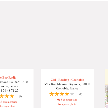
e Bar Radis
Ciel | Rooftop | Grenoble
stave Flaubert, 38100
17 Rue Maurice Gignoux, 38000
enoble, France
Grenoble, France
4 76 48 71 27
(1)
(1)
5 commentaire
5 commentaire
aperçu photo
aperçu photo