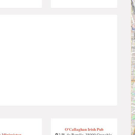
O'Callaghan Irish Pub
e Minimistan
2 Pl. de Berulle, 38000 Grenoble,