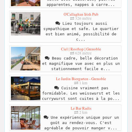
apparentes, nappes à carre...
O'Callaghan Irish Pub
326 mètre
Lieu toujours aussi
sympathique et safe. Le quartier
est bien animé, possibilité de
c...
Ciel | Rooftop | Grenoble
628 mètre
Beau cadre, belle décoration
et magnifique vue avec en plus un
stationnement facile e...
Le Jardin Biergarten - Grenoble
1 km
Cuisine vraiment pas
formidable. Les weisswurst et les
currywurst sont cuites à la po...
Le Bar Radis
2 km
Une expérience unique pour un
goût au rendez-vous. C'est
agréable de pouvoir manger v...