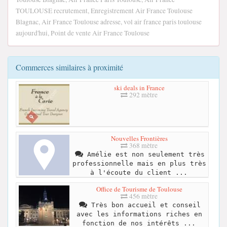
TOULOUSE recrutement, Enregistrement Air France Toulouse
Blagnac, Air France Toulouse adresse, vol air france paris toulouse
aujourd'hui, Point de vente Air France Toulouse
Commerces similaires à proximité
ski deals in France
292 mètre
Nouvelles Frontières
368 mètre
Amélie est non seulement très
professionnelle mais en plus très
à l'écoute du client ...
Office de Tourisme de Toulouse
456 mètre
Très bon accueil et conseil
avec les informations riches en
fonction de nos intérêts ...