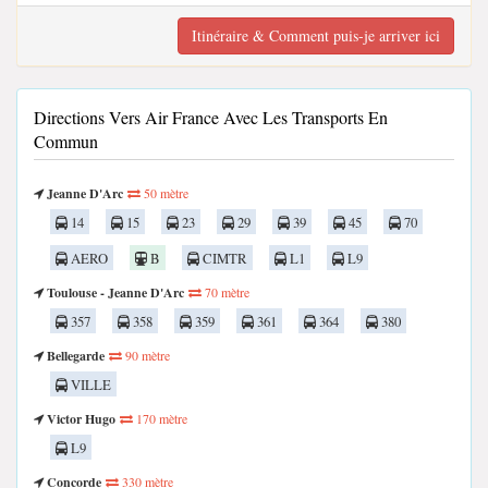
Itinéraire & Comment puis-je arriver ici
Directions Vers Air France Avec Les Transports En
Commun
Jeanne D'Arc
50 mètre
14
15
23
29
39
45
70
AERO
B
CIMTR
L1
L9
Toulouse - Jeanne D'Arc
70 mètre
357
358
359
361
364
380
Bellegarde
90 mètre
VILLE
Victor Hugo
170 mètre
L9
Concorde
330 mètre