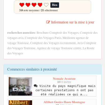
Bien
3.8
note moyenne /
21
sélectionner.
Information sur la mise à jour
recherches associées:
Brochure Comptoir des Voyages, Comptoir des
voyages avis, Comptoir des Voyages Paris, Meilleure agence de
voyage Toulouse, Comptoir des Voyages recrutement, Avis Comptoir
des Voyages Toulouse, Agence de voyage Toulouse centre, La Route
des Voyages
Commerces similaires à proximité
Nomade Aventure
0 mètre
Visite du pays magnifique mais
certaines prestations n ont pas
été réalisées ce qui a...
Allibert Guides Haute Montagne