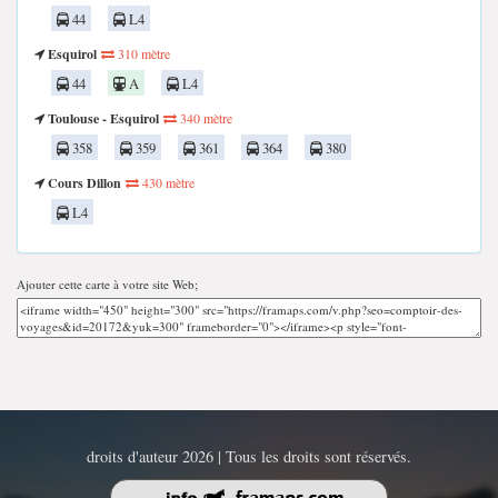
44
L4
Esquirol
310 mètre
44
A
L4
Toulouse - Esquirol
340 mètre
358
359
361
364
380
Cours Dillon
430 mètre
L4
Ajouter cette carte à votre site Web;
droits d'auteur 2026 | Tous les droits sont réservés.