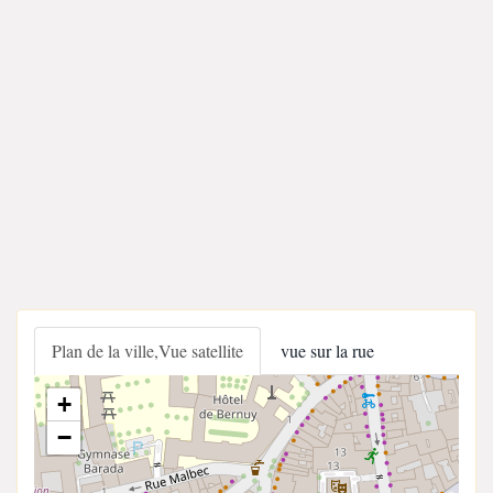
Plan de la ville,Vue satellite
vue sur la rue
+
−