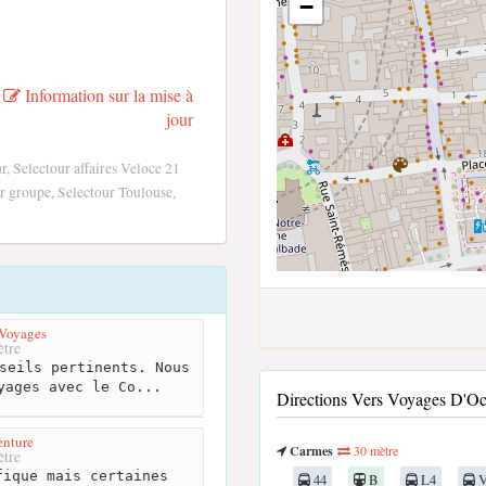
−
Information sur la mise à
jour
, Selectour affaires Veloce 21
 groupe, Selectour Toulouse,
 Voyages
tre
seils pertinents. Nous
yages avec le Co...
Directions Vers Voyages D'O
nture
Carmes
30 mètre
tre
ique mais certaines
44
B
L4
V