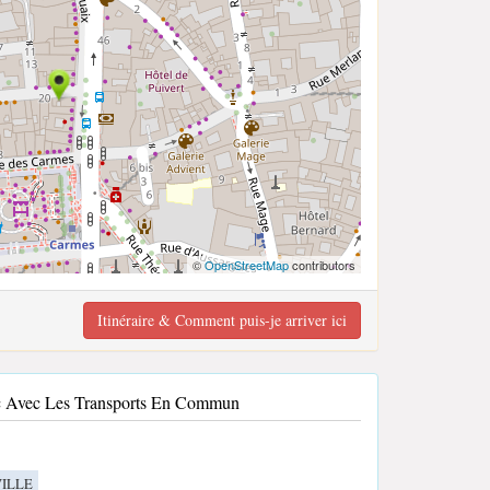
©
OpenStreetMap
contributors
Itinéraire & Comment puis-je arriver ici
c Avec Les Transports En Commun
ILLE