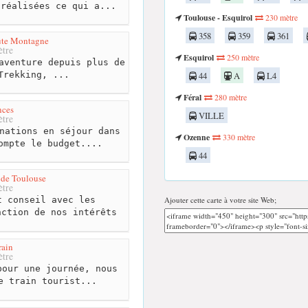
 réalisées ce qui a...
Toulouse - Esquirol
230 mètre
358
359
361
ute Montagne
tre
Esquirol
250 mètre
aventure depuis plus de
Trekking, ...
44
A
L4
Féral
280 mètre
nces
VILLE
tre
nations en séjour dans
Ozenne
330 mètre
ompte le budget....
44
 de Toulouse
tre
 conseil avec les
Ajouter cette carte à votre site Web;
nction de nos intérêts
rain
tre
our une journée, nous
e train tourist...