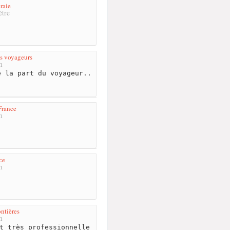
raie
tre
s voyageurs
m
 la part du voyageur..
 France
m
ce
m
ntières
m
t très professionnelle