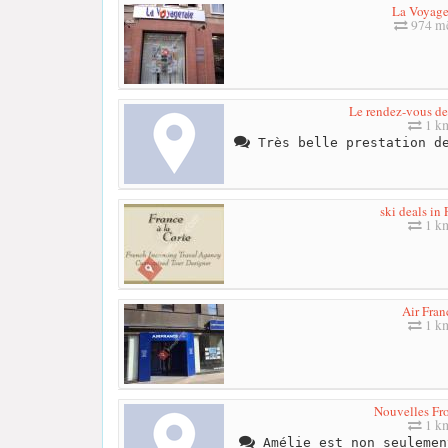
La Voyage
974 mè
Le rendez-vous de
1 k
Très belle prestation de
ski deals in
1 k
Air Fran
1 k
Nouvelles Fro
1 k
Amélie est non seulemen