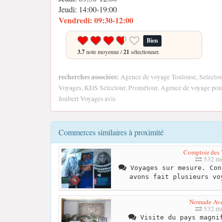
Jeudi: 14:00-19:00
Vendredi: 09:30-12:00
Bien
3.7
note moyenne /
21
sélectionner.
recherches associées:
Agence de voyage Toulouse, Selectour
Voyages, KDS Selectour, Prométour, Agence de voyage pour
Joubert Voyages avis
Commerces similaires à proximité
Comptoir des
532 mè
Voyages sur mesure. Con
avons fait plusieurs vo
Nomade Ave
532 mè
Visite du pays magnif