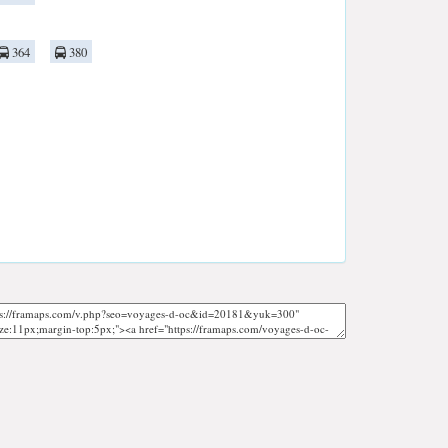
364
380