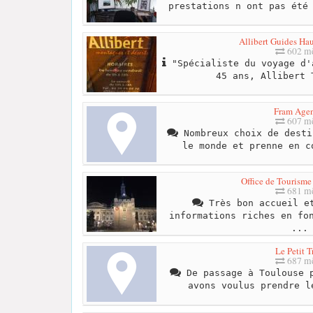
prestations n ont pas été
Allibert Guides Ha
602 mè
"Spécialiste du voyage d'
45 ans, Allibert 
Fram Age
607 mè
Nombreux choix de desti
le monde et prenne en c
Office de Tourisme
681 mè
Très bon accueil et
informations riches en fo
...
Le Petit T
687 mè
De passage à Toulouse p
avons voulus prendre l