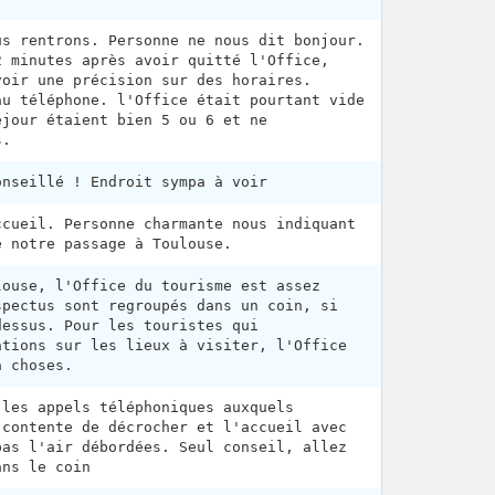
us rentrons. Personne ne nous dit bonjour.
2 minutes après avoir quitté l'Office,
voir une précision sur des horaires.
au téléphone. l'Office était pourtant vide
éjour étaient bien 5 ou 6 et ne
s.
onseillé ! Endroit sympa à voir
ccueil. Personne charmante nous indiquant
e notre passage à Toulouse.
louse, l'Office du tourisme est assez
spectus sont regroupés dans un coin, si
dessus. Pour les touristes qui
ations sur les lieux à visiter, l'Office
à choses.
 les appels téléphoniques auxquels
 contente de décrocher et l'accueil avec
pas l'air débordées. Seul conseil, allez
ans le coin