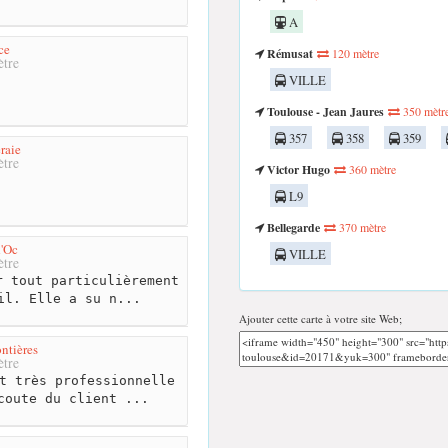
A
ce
Rémusat
120 mètre
tre
VILLE
Toulouse - Jean Jaures
350 mètr
357
358
359
raie
tre
Victor Hugo
360 mètre
L9
Bellegarde
370 mètre
'Oc
VILLE
tre
 tout particulièrement
il. Elle a su n...
Ajouter cette carte à votre site Web;
ntières
tre
t très professionnelle
coute du client ...