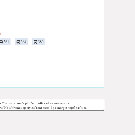
e
361
364
380