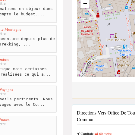
−
tre
nations en séjour dans
ompte le budget....
ute Montagne
tre
aventure depuis plus de
Trekking, ...
nture
tre
ique mais certaines
 réalisées ce qui a...
 Voyages
tre
seils pertinents. Nous
yages avec le Co...
Directions Vers Office De To
Commun
 France
tre
Capitole
60 mètre