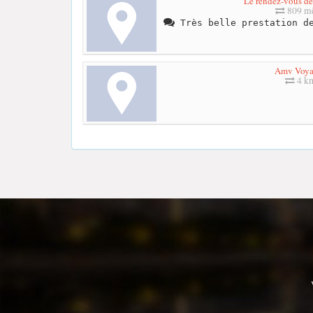
Le rendez-vous de
809 mè
Très belle prestation de
Amv Voya
4 k