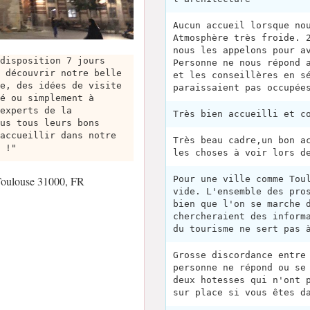
Aucun accueil lorsque no
Atmosphère très froide. 
nous les appelons pour a
disposition 7 jours
Personne ne nous répond 
 découvrir notre belle
et les conseillères en s
e, des idées de visite
paraissaient pas occupée
é ou simplement à
experts de la
Très bien accueilli et c
us tous leurs bons
accueillir dans notre
Très beau cadre,un bon a
 !"
les choses à voir lors d
Pour une ville comme Tou
Toulouse 31000, FR
vide. L'ensemble des pro
bien que l'on se marche 
chercheraient des inform
du tourisme ne sert pas 
Grosse discordance entre
personne ne répond ou se
deux hotesses qui n'ont 
sur place si vous êtes d