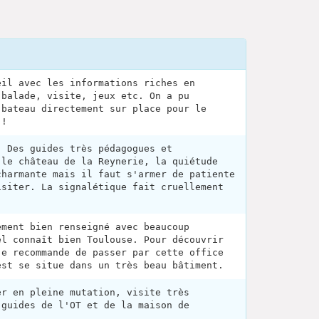
eil avec les informations riches en
 balade, visite, jeux etc. On a pu
 bateau directement sur place pour le
 !
. Des guides très pédagogues et
 le château de la Reynerie, la quiétude
charmante mais il faut s'armer de patiente
isiter. La signalétique fait cruellement
ement bien renseigné avec beaucoup
el connaît bien Toulouse. Pour découvrir
je recommande de passer par cette office
est se situe dans un très beau bâtiment.
er en pleine mutation, visite très
 guides de l'OT et de la maison de