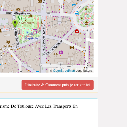
©
OpenStreetMap
contributors
Itinéraire & Comment puis-je arriver ici
urisme De Toulouse Avec Les Transports En