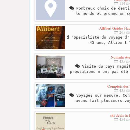
114 mè
Nombreux choix de desti
le monde et prenne en c
Allibert Guides Ha
265 mè
"Spécialiste du voyage d'
45 ans, Allibert 
Nomade Ave
435 mè
Visite du pays magnif
prestations n ont pas été
Comptoir des
435 mè
Voyages sur mesure. Con
avons fait plusieurs vo
ski deals in
454 mè