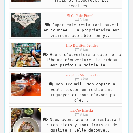
frais et savoureux. Les
recettes...
El Café de Fiorella
3 km
Super café restaurant ouvert
en journée ! La propriétaire est
vraiment adorable, on y...
Tito Burritos Sentier
3 km
Heure d'ouverture aléatoire, à
l'heure d'ouverture, le rideau
est parfois à moitié fe...
Comptoir Montevideo
3 km
Bon accueil. Mon copain a
voulu tester un restaurant
uruguayen et nous n’avons pa
d’é...
La Cevicheria
3 km
Nous avons adoré ce restaurant
! Les plats y sont frais et de
qualité ! Belle découve...