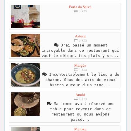
Porta da Selva
3 km
Azteca
3 km
J'ai passé un moment
incroyable dans ce restaurant qui
vaut le détour. Les plats y so...
Margús
4 km
Incontestablement le lieu a du
charme. Sous des airs de vieux
bistro autour d'un zinc...
Anahi
4 km
Ma femme avait réservé une
table pour revenir dans ce
restaurant où nous avions
passé...
Maloka