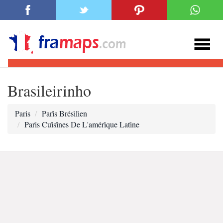
Brasileirinho
Paris
Pari̇s Brési̇li̇en
Pari̇s Cui̇si̇nes De L'améri̇que Lati̇ne