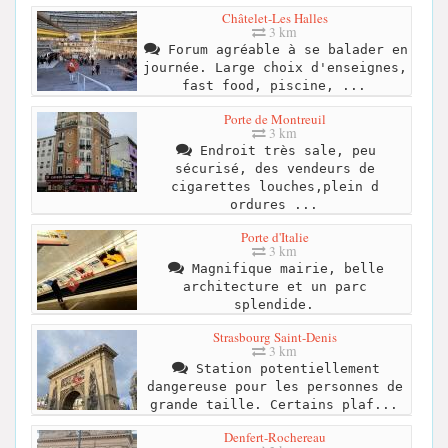
Châtelet-Les Halles
3 km
Forum agréable à se balader en
journée. Large choix d'enseignes,
fast food, piscine, ...
Porte de Montreuil
3 km
Endroit très sale, peu
sécurisé, des vendeurs de
cigarettes louches,plein d
ordures ...
Porte d'Italie
3 km
Magnifique mairie, belle
architecture et un parc
splendide.
Strasbourg Saint-Denis
3 km
Station potentiellement
dangereuse pour les personnes de
grande taille. Certains plaf...
Denfert-Rochereau