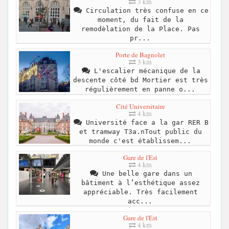
3 km
Circulation très confuse en ce
moment, du fait de la
remodèlation de la Place. Pas
pr...
Porte de Bagnolet
3 km
L'escalier mécanique de la
descente côté bd Mortier est très
régulièrement en panne o...
Cité Universitaire
4 km
Université face a la gar RER B
et tramway T3a.nTout public du
monde c'est établissem...
Gare de l'Est
4 km
Une belle gare dans un
bâtiment à l’esthétique assez
appréciable. Très facilement
acc...
Gare de l'Est
4 km