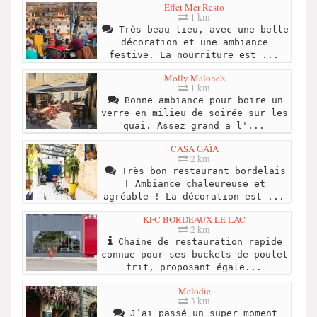
Effet Mer Resto
1 km
Très beau lieu, avec une belle
décoration et une ambiance
festive. La nourriture est ...
Molly Malone's
1 km
Bonne ambiance pour boire un
verre en milieu de soirée sur les
quai. Assez grand a l'...
CASA GAÏA
2 km
Très bon restaurant bordelais
! Ambiance chaleureuse et
agréable ! La décoration est ...
KFC BORDEAUX LE LAC
2 km
Chaîne de restauration rapide
connue pour ses buckets de poulet
frit, proposant égale...
Melodie
3 km
J’ai passé un super moment