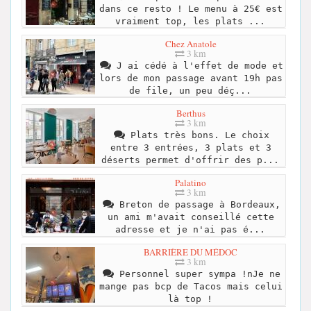
dans ce resto ! Le menu à 25€ est
vraiment top, les plats ...
Chez Anatole
3 km
J ai cédé à l'effet de mode et
lors de mon passage avant 19h pas
de file, un peu déç...
Berthus
3 km
Plats très bons. Le choix
entre 3 entrées, 3 plats et 3
déserts permet d'offrir des p...
Palatino
3 km
Breton de passage à Bordeaux,
un ami m'avait conseillé cette
adresse et je n'ai pas é...
BARRIÈRE DU MÉDOC
3 km
Personnel super sympa !nJe ne
mange pas bcp de Tacos mais celui
là top !