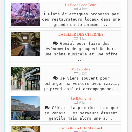
La Boca FoodCourt
4 km
Plats éclectiques proposés par
des restaurateurs locaux dans une
grande salle animée ...
L’ATELIER DES CITERNES
4 km
Génial pour faire des
évènements de groupes! Un bar,
une scène musicale et une offre
...
McDonald's
5 km
Je viens souvent pour
recharger ma voiture avec izivia,
je prend café et accompagneme...
Le Réservoir
6 km
C'était la première fois que
je venais. Les serveurs étaient
gentils mais alors une a...
Crous Resto U' le Mascaret