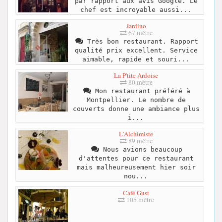
par rapport aux avis Google. Le
chef est incroyable aussi...
Jardino
67 mètre
Très bon restaurant. Rapport
qualité prix excellent. Service
aimable, rapide et souri...
La P'tite Ardoise
80 mètre
Mon restaurant préféré à
Montpellier. Le nombre de
couverts donne une ambiance plus
i...
L'Alchimiste
89 mètre
Nous avions beaucoup
d'attentes pour ce restaurant
mais malheureusement hier soir
nou...
Café Gust
105 mètre