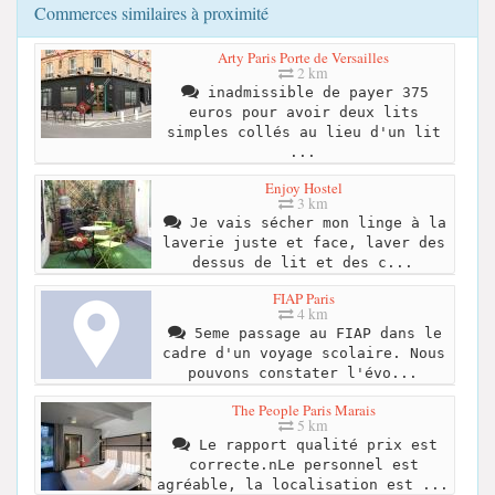
Commerces similaires à proximité
Arty Paris Porte de Versailles
2 km
inadmissible de payer 375
euros pour avoir deux lits
simples collés au lieu d'un lit
...
Enjoy Hostel
3 km
Je vais sécher mon linge à la
laverie juste et face, laver des
dessus de lit et des c...
FIAP Paris
4 km
5eme passage au FIAP dans le
cadre d'un voyage scolaire. Nous
pouvons constater l'évo...
The People Paris Marais
5 km
Le rapport qualité prix est
correcte.nLe personnel est
agréable, la localisation est ...