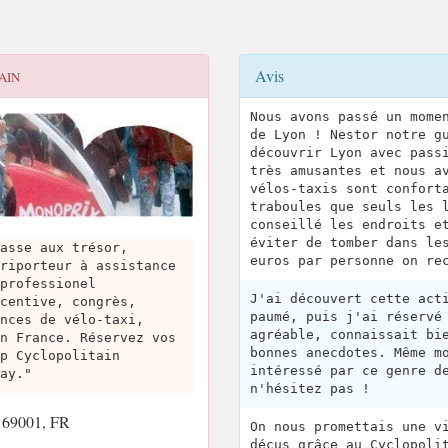
Avis
AIN
Nous avons passé un mome
de Lyon ! Nestor notre g
découvrir Lyon avec pass
très amusantes et nous a
vélos-taxis sont confort
traboules que seuls les 
conseillé les endroits e
éviter de tomber dans le
asse aux trésor,
euros par personne on re
riporteur à assistance
professionel
J'ai découvert cette act
centive, congrès,
paumé, puis j'ai réservé
nces de vélo-taxi,
agréable, connaissait bi
n France. Réservez vos
bonnes anecdotes. Même m
p Cyclopolitain
intéressé par ce genre d
ay."
n'hésitez pas !
n 69001, FR
On nous promettais une v
déçus grâce au Cyclopoli