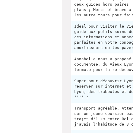
deux guides hors paires.
plans ; Merci et bravo à
les autre tours pour fai
Idéal pour visiter le Vi
guide aux petits soins d
ces informations et anne
parfaites en votre compa
amortisseurs ou les pave
Annabelle nous a proposé
documentée, du Vieux Lyo
formule pour faire décou
Super pour découvrir Lyo
réserver sur internet et
Lyon, des traboules et d
!!!! :
Transport agréable. Atte
sur un jeune coursier pa
trajet d'1 km entre Bell
j'avais l'habitude de 3 