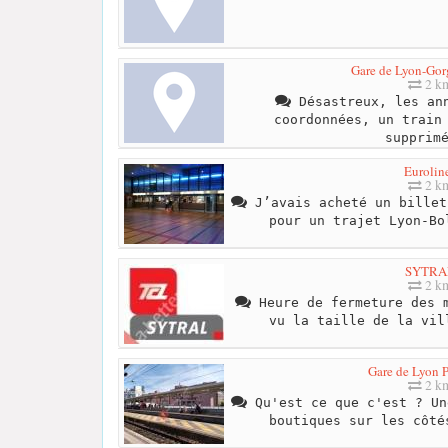
Gare de Lyon-Go
2 k
Désastreux, les ann
coordonnées, un train
supprim
Eurolin
2 k
J’avais acheté un billet
pour un trajet Lyon-Bo
SYTRA
2 k
Heure de fermeture des m
vu la taille de la vil
Gare de Lyon P
2 k
Qu'est ce que c'est ? Un
boutiques sur les côté