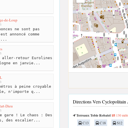
rge-de-Loup
m
onces ne sont pas
 est annoncé comme
é...
es
m
 aller-retour Eurolines
logne en janvie...
L
m
étros à peine croyable
le, n'importe q...
Directions Vers Cyclopolitai
art-Dieu
m
e gare ! Le chaos : Des
Terreaux Tobie Robatel
130 mètr
s, des escalier...
C13
C18
S12