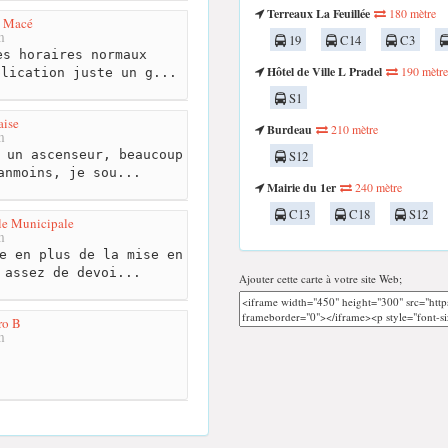
Terreaux La Feuillée
180 mètre
n Macé
m
19
C14
C3
s horaires normaux
Hôtel de Ville L Pradel
190 mètre
plication juste un g...
S1
aise
Burdeau
210 mètre
m
 un ascenseur, beaucoup
S12
anmoins, je sou...
Mairie du 1er
240 mètre
C13
C18
S12
le Municipale
m
e en plus de la mise en
 assez de devoi...
Ajouter cette carte à votre site Web;
ro B
m