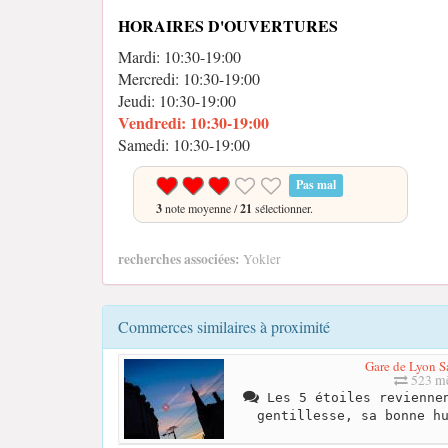
HORAIRES D'OUVERTURES
Mardi: 10:30-19:00
Mercredi: 10:30-19:00
Jeudi: 10:30-19:00
Vendredi: 10:30-19:00
Samedi: 10:30-19:00
Pas mal
3
note moyenne /
21
sélectionner.
recherches associées:
Yokler
Commerces similaires à proximité
Gare de Lyon S
523 mè
Les 5 étoiles reviennen
gentillesse, sa bonne h