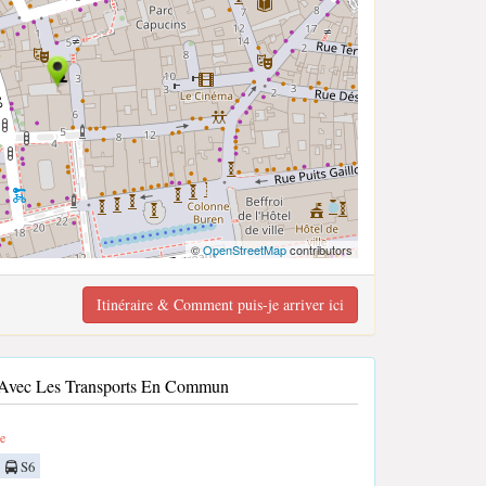
©
OpenStreetMap
contributors
Itinéraire & Comment puis-je arriver ici
n Avec Les Transports En Commun
e
S6