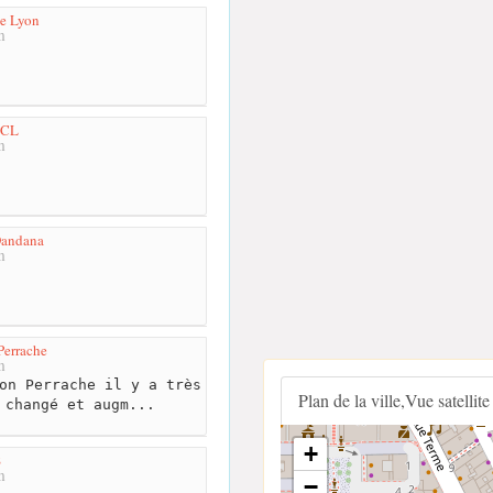
de Lyon
m
TCL
m
Dandana
m
Perrache
m
on Perrache il y a très
Plan de la ville,Vue satellite
 changé et augm...
+
S
m
−