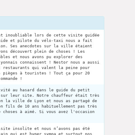
nt inoubliable lors de cette visite guidée
uide et pilote du vélo-taxi nous a fait
ion. Ses anecdotes sur la ville étaient
vons découvert plein de choses ! Les
ables et nous avons pu explorer des
lyonnais connaissent ! Nestor nous a aussi
t restaurants qui valent la peine pour
s pièges à touristes ! Tout ça pour 20
commande !
ivité au hasard dans le guide du petit
 sur leur site. Notre chauffeur était très
en la ville de Lyon et nous as partagé de
on fils de 10 ans habituellement pas très
e choses à aimé. Si vous avez l'occasion
isite insolite et nous n’avons pas été
tain qui est hyper sympa et surtout nos