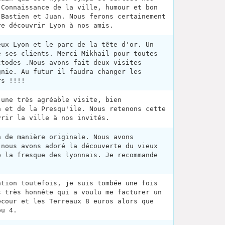
 Connaissance de la ville, humour et bon
 Bastien et Juan. Nous ferons certainement
re découvrir Lyon à nos amis.
eux Lyon et le parc de la tête d'or. Un
e ses clients. Merci Mikhail pour toutes
ctodes .Nous avons fait deux visites
gnie. Au futur il faudra changer les
rs !!!!
 une très agréable visite, bien
n et de la Presqu'ile. Nous retenons cette
vrir la ville à nos invités.
n de manière originale. Nous avons
 nous avons adoré la découverte du vieux
e la fresque des lyonnais. Je recommande
ntion toutefois, je suis tombée une fois
s très honnête qui a voulu me facturer un
ecour et les Terreaux 8 euros alors que
ou 4.