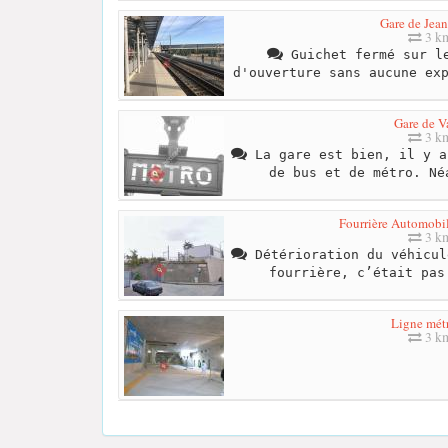
Gare de Jea
3 k
Guichet fermé sur le
d'ouverture sans aucune ex
Gare de V
3 k
La gare est bien, il y a
de bus et de métro. Né
Fourrière Automobi
3 k
Détérioration du véhicul
fourrière, c’était pas
Ligne mét
3 k