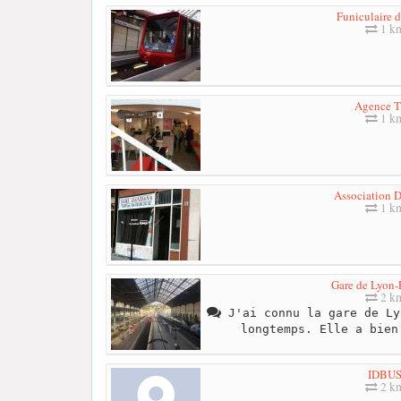
Funiculaire 
1 k
Agence 
1 k
Association 
1 k
Gare de Lyon-
2 k
J'ai connu la gare de Ly
longtemps. Elle a bien
IDBU
2 k