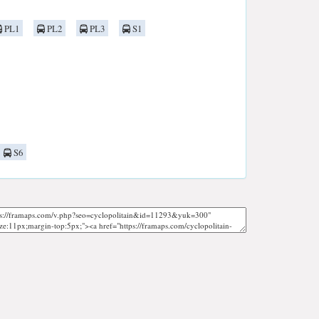
PL1
PL2
PL3
S1
S6