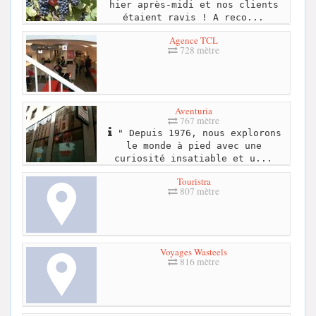
hier après-midi et nos clients
étaient ravis ! A reco...
Agence TCL
728 mètre
Aventuria
767 mètre
" Depuis 1976, nous explorons
le monde à pied avec une
curiosité insatiable et u...
Touristra
807 mètre
Voyages Wasteels
816 mètre