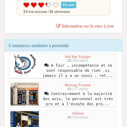
Pas mal
3.3
note moyenne /
21
sélectionner.
Information sur la mise à jour
Commerces similaires à proximité
Sok San Voyages
284 mètre
A fuir , incompétence et ne
sont responsable de rien .si
jamais il y a un souci , ret...
Mekong Evasion
377 mètre
Contrairement à la majorité
des avis, le personnel est très
pro et à l'écoute des pro...
Ailleurs
529 mètre