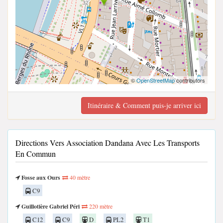
©
OpenStreetMap
contributors
Itinéraire & Comment puis-je arriver ici
Directions Vers Association Dandana Avec Les Transports
En Commun
Fosse aux Ours
40 mètre
C9
Guillotière Gabriel Péri
220 mètre
C12
C9
D
PL2
T1