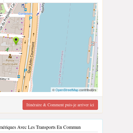
©
OpenStreetMap
contributors
Itinéraire & Comment puis-je arriver ici
 Amériques Avec Les Transports En Commun