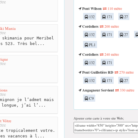
tre
Pont Wilson
110 mètre
132
171
27
Cordeliers
200 mètre
Ski Mania
tre
132
171
27
 skimania pour Meribel
us 523. Très bel...
PL1
Cordeliers
240 mètre
rique
132
171
tre
Pont Guillotière RD
270 mètre
132
171
27
ions
Augagneur Servient
330 mètre
tre
C9
mignon je l’admet mais
 longue, j’ai l’...
Ajouter cette carte à votre site Web;
t Vôtre
tre
e tropicalement votre.
res vacances à l...