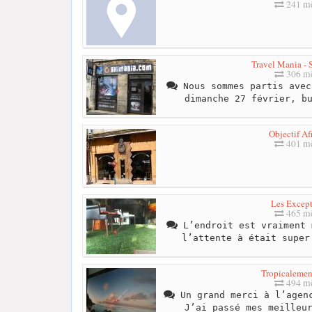
241 mè
Travel Mania - 
306 mè
Nous sommes partis avec
dimanche 27 février, b
Objectif Af
401 mè
Les Except
465 mè
L’endroit est vraiment 
l’attente à était super
Tropicalemen
494 mè
Un grand merci à l’agenc
J’ai passé mes meilleu