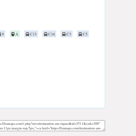
9
A
C13
C14
C3
C5