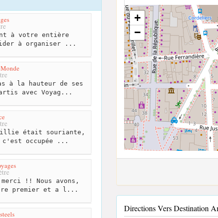
+
ages
re
−
nt à votre entière
ider à organiser ...
u Monde
tre
s à la hauteur de ses
artis avec Voyag...
ce
tre
illie était souriante,
 c'est occupée ...
oyages
tre
merci !! Nous avons,
tre premier et a l...
Directions Vers Destination
teels