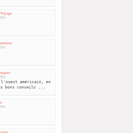
 Voyage
tre
Dandana
tre
riques
tre
l'ouest américain, en
ux bons conseils ...
ra
tre
yages