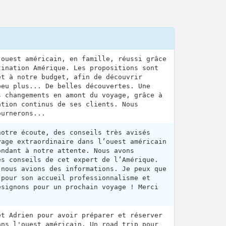
'ouest américain, en famille, réussi grâce
tination Amérique. Les propositions sont
et à notre budget, afin de découvrir
peu plus... De belles découvertes. Une
s changements en amont du voyage, grâce à
ation continus de ses clients. Nous
ournerons...
notre écoute, des conseils très avisés
yage extraordinaire dans l’ouest américain
ondant à notre attente. Nous avons
es conseils de cet expert de l’Amérique.
 nous avions des informations. Je peux que
 pour son accueil professionnalisme et
ésignons pour un prochain voyage ! Merci
et Adrien pour avoir préparer et réserver
ans l'ouest américain. Un road trip pour