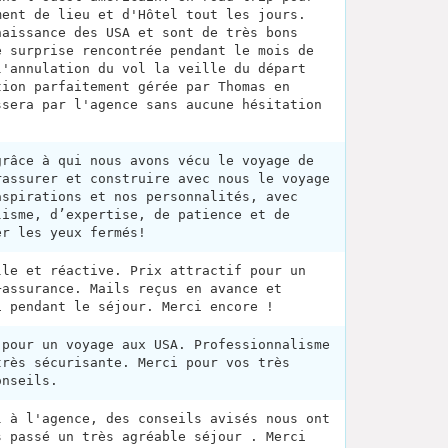
ment de lieu et d'Hôtel tout les jours.
naissance des USA et sont de très bons
e surprise rencontrée pendant le mois de
l'annulation du vol la veille du départ
tion parfaitement gérée par Thomas en
ssera par l'agence sans aucune hésitation
grâce à qui nous avons vécu le voyage de
rassurer et construire avec nous le voyage
aspirations et nos personnalités, avec
lisme, d’expertise, de patience et de
er les yeux fermés!
lle et réactive. Prix attractif pour un
+assurance. Mails reçus en avance et
i pendant le séjour. Merci encore !
 pour un voyage aux USA. Professionnalisme
très sécurisante. Merci pour vos très
onseils.
l à l'agence, des conseils avisés nous ont
s passé un très agréable séjour . Merci