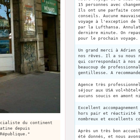
15 personnes avec change
Ils ont une parfaite con
conseils. Aucune mauvais
voyage à l'exception de 
par la Lufthansa. Annula
dernière minute. On repa
pour le prochain voyage.
Un grand merci à Adrien 
nos rêves. Il a su nous 
qui correspondait à nos 
beaucoup de professionna
gentillesse. A recommand
Agence très professionne
séjour aux USA vol+hôtel
aucuns soucis en amont n
Excellent accompagnement
hors pair et réactivité 
nombreux et excellents c
cialiste du continent
atine depuis
Après un très bon accuei
République."
été donnés, et nous avon