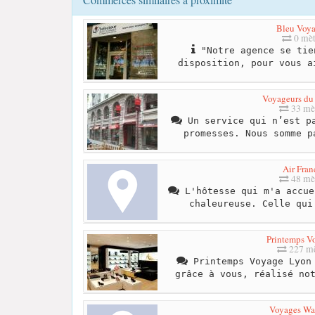
Bleu Voy
0 mèt
"Notre agence se tie
disposition, pour vous a
Voyageurs d
33 mè
Un service qui n’est pa
promesses. Nous somme p
Air Fran
48 mè
L'hôtesse qui m'a accue
chaleureuse. Celle qui
Printemps V
227 mè
Printemps Voyage Lyon 
grâce à vous, réalisé no
Voyages Was