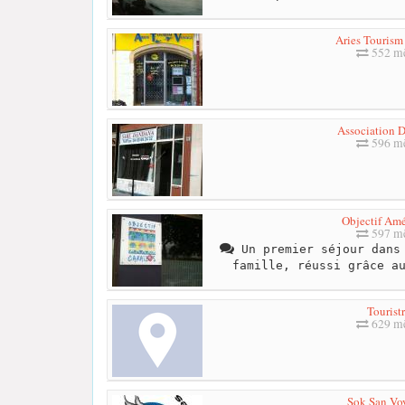
Aries Tourism
552 mè
Association 
596 mè
Objectif Amé
597 mè
Un premier séjour dans 
famille, réussi grâce a
Tourist
629 mè
Sok San Vo