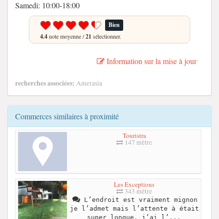
Samedi: 10:00-18:00
Bien
4.4
note moyenne /
21
sélectionner.
Information sur la mise à jour
recherches associées:
Amerasia
Commerces similaires à proximité
Touristra
147 mètre
Les Exceptions
343 mètre
L’endroit est vraiment mignon
je l’admet mais l’attente à était
super longue, j’ai l’...