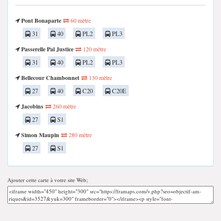
Pont Bonaparte
60 mètre
31
40
PL2
PL3
Passerelle Pal Justice
120 mètre
31
40
PL2
PL3
Bellecour Chambonnet
130 mètre
27
40
C20
C20E
Jacobins
260 mètre
27
S1
Simon Maupin
280 mètre
27
S1
Ajouter cette carte à votre site Web;