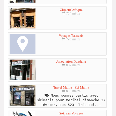
Objectif Afrique
754 mètre
Voyages Wasteels
795 mètre
Association Dandana
807 mètre
Travel Mania - Ski Mania
838 mètre
Nous sommes partis avec
skimania pour Meribel dimanche 27
février, bus 523. Très bel...
Sok San Voyages