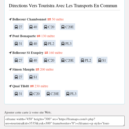
Directions Vers Touristra Avec Les Transports En Commun
Bellecour Chambonnet
50 mètre
27
40
C20
C20E
Pont Bonaparte
130 mètre
31
40
PL2
PL3
Bellecour St Exupéry
160 mètre
27
40
C20
C20E
PL2
S1
Simon Maupin
200 mètre
27
S1
Quai Tilsitt
230 mètre
31
C20
C20E
PL3
Ajouter cette carte à votre site Web;