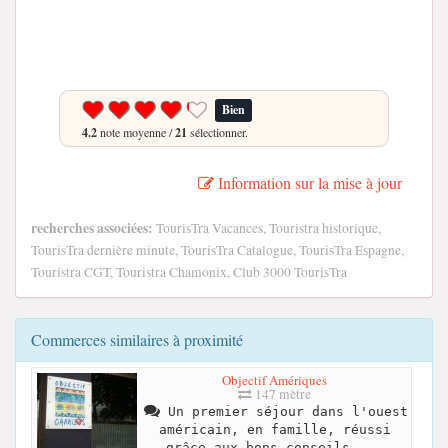
Bien
4.2
note moyenne /
21
sélectionner.
Information sur la mise à jour
recherches associées:
TourisTra Vacances, Touristra historique,
TourisTra dernière minute, TourisTra Catalogue, TourisTra Espagne,
Touristra CGT, Touristra Chamonix, Club 3000 TourisTra
Commerces similaires à proximité
Objectif Amériques
147 mètre
Un premier séjour dans l'ouest
américain, en famille, réussi
grâce aux bons conseils ...