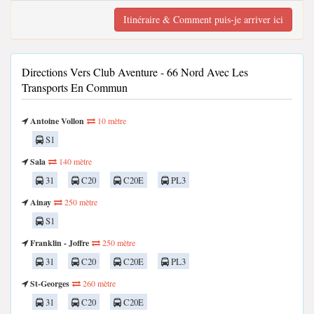
Itinéraire & Comment puis-je arriver ici
Directions Vers Club Aventure - 66 Nord Avec Les
Transports En Commun
Antoine Vollon
10 mètre
S1
Sala
140 mètre
31
C20
C20E
PL3
Ainay
250 mètre
S1
Franklin - Joffre
250 mètre
31
C20
C20E
PL3
St-Georges
260 mètre
31
C20
C20E