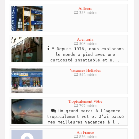
Ailleurs
353 mètre
Aventuria
508 mètre
" Depuis 1976, nous explorons
le monde à pied avec une
curiosité insatiable et u...
Vacances Heliades
542 mètre
Tropicalement Vôtre
797 mètre
Un grand merci à l’agence
tropicalement votre. J’ai passé
mes meilleures vacances à l...
Air France
836 mètre