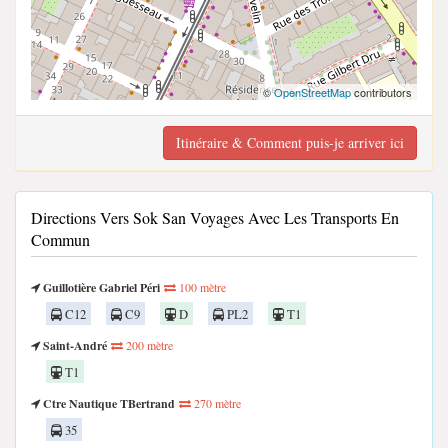
©
OpenStreetMap
contributors
Itinéraire & Comment puis-je arriver ici
Directions Vers Sok San Voyages Avec Les Transports En
Commun
Guillotière Gabriel Péri
100 mètre
C12
C9
D
PL2
T1
Saint-André
200 mètre
T1
Ctre Nautique TBertrand
270 mètre
35