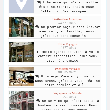
L'hôtesse qui m'a accueillie
était souriante, chaleureuse.
Celle qui c'est occupée ...
Destination Amériques
877 mètre
Un premier séjour dans l'ouest
américain, en famille, réussi
grâce aux bons conseils ...
Bleu Voyages
877 mètre
"Notre agence se tient à votre
entière disposition, pour vous
aider à organiser ...
Printemps Voyages
885 mètre
Printemps Voyage Lyon merci !!
Nous avons, grâce à vous, réalisé
notre premier et a l...
Voyageurs du Monde
901 mètre
Un service qui n’est pas à la
hauteur de ses promesses. Nous
somme partis avec Voyag...