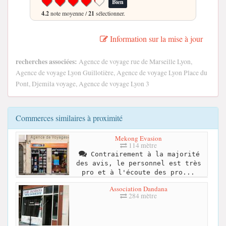
Bien
4.2
note moyenne /
21
sélectionner.
Information sur la mise à jour
recherches associées:
Agence de voyage rue de Marseille Lyon,
Agence de voyage Lyon Guillotière, Agence de voyage Lyon Place du
Pont, Djemila voyage, Agence de voyage Lyon 3
Commerces similaires à proximité
Mekong Evasion
114 mètre
Contrairement à la majorité
des avis, le personnel est très
pro et à l'écoute des pro...
Association Dandana
284 mètre