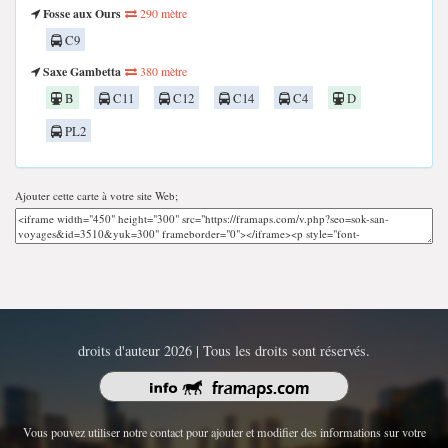
Fosse aux Ours
290 mètre
C9
Saxe Gambetta
380 mètre
B
C11
C12
C14
C4
D
PL2
Ajouter cette carte à votre site Web;
droits d'auteur 2026 | Tous les droits sont réservés.
Vous pouvez utiliser notre contact pour ajouter et modifier des informations sur votre