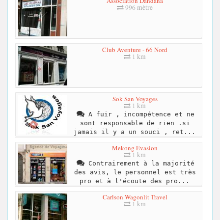
Association Dandana
996 mètre
Club Aventure - 66 Nord
1 km
Sok San Voyages
1 km
A fuir , incompétence et ne
sont responsable de rien .si
jamais il y a un souci , ret...
Mekong Evasion
1 km
Contrairement à la majorité
des avis, le personnel est très
pro et à l'écoute des pro...
Carlson Wagonlit Travel
1 km