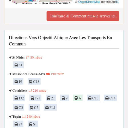
©
OpenStreetMap
contributors
Itinéraire & Comment puis-je arriver ici
Directions Vers Objectif Afrique Avec Les Transports En
Commun
St Nizier
80 mètre
S1
Musée des Beaux-Arts
190 mètre
19
C18
Cordeliers
210 mètre
132
171
27
9
A
C13
C14
C3
C5
PL1
Tupin
240 mètre
27
S1