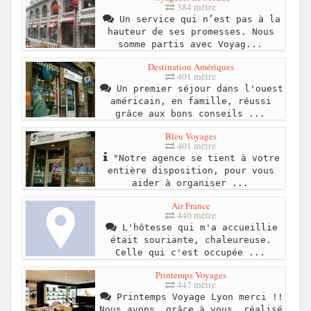
384 mètre
Un service qui n’est pas à la
hauteur de ses promesses. Nous
somme partis avec Voyag...
Destination Amériques
401 mètre
Un premier séjour dans l'ouest
américain, en famille, réussi
grâce aux bons conseils ...
Bleu Voyages
401 mètre
"Notre agence se tient à votre
entière disposition, pour vous
aider à organiser ...
Air France
440 mètre
L'hôtesse qui m'a accueillie
était souriante, chaleureuse.
Celle qui c'est occupée ...
Printemps Voyages
447 mètre
Printemps Voyage Lyon merci !!
Nous avons, grâce à vous, réalisé