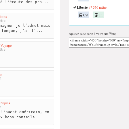
 à l'écoute des pro...
Liberté
330 mètre
C9
T1
ions
tre
mignon je l’admet mais
 longue, j’ai l’...
Ajouter cette carte à votre site Web;
 Voyage
tre
ra
m
riques
m
l'ouest américain, en
ux bons conseils ...