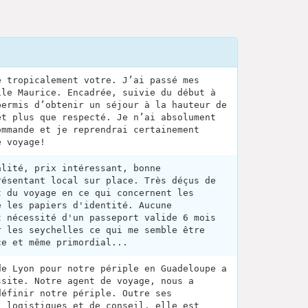
e tropicalement votre. J’ai passé mes
île Maurice. Encadrée, suivie du début à
permis d’obtenir un séjour à la hauteur de
et plus que respecté. Je n’ai absolument
ommande et je reprendrai certainement
e voyage!
alité, prix intéressant, bonne
résentant local sur place. Très déçus de
t du voyage en ce qui concernent les
e les papiers d'identité. Aucune
t nécessité d'un passeport valide 6 mois
r les seychelles ce qui me semble être
ce et même primordial...
de Lyon pour notre périple en Guadeloupe a
ssite. Notre agent de voyage, nous a
définir notre périple. Outre ses
, logistiques et de conseil, elle est