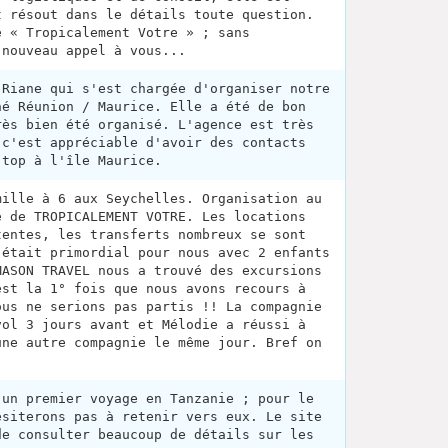
t résout dans le détails toute question.
e « Tropicalement Votre » ; sans
 nouveau appel à vous...
 Riane qui s'est chargée d'organiser notre
né Réunion / Maurice. Elle a été de bon
rès bien été organisé. L'agence est très
 c'est appréciable d'avoir des contacts
 top à l'île Maurice.
mille à 6 aux Seychelles. Organisation au
e de TROPICALEMENT VOTRE. Les locations
tentes, les transferts nombreux se sont
'était primordial pour nous avec 2 enfants
MASON TRAVEL nous a trouvé des excursions
est la 1° fois que nous avons recours à
ous ne serions pas partis !! La compagnie
vol 3 jours avant et Mélodie a réussi à
une autre compagnie le même jour. Bref on
 un premier voyage en Tanzanie ; pour le
ésiterons pas à retenir vers eux. Le site
de consulter beaucoup de détails sur les