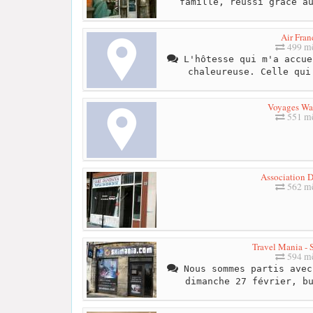
famille, réussi grâce a
Air Fran
499 mè
L'hôtesse qui m'a accue
chaleureuse. Celle qui
Voyages Was
551 mè
Association 
562 mè
Travel Mania - 
594 mè
Nous sommes partis avec
dimanche 27 février, b