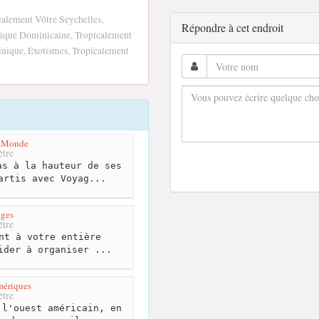
calement Vôtre Seychelles,
Répondre à cet endroit
ique Dominicaine, Tropicalement
inique, Exotismes, Tropicalement
u Monde
tre
s à la hauteur de ses
artis avec Voyag...
ages
tre
nt à votre entière
ider à organiser ...
mériques
tre
l'ouest américain, en