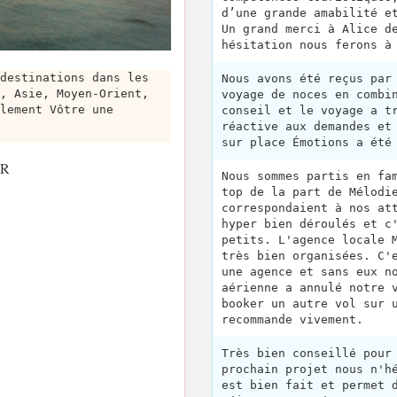
d’une grande amabilité e
Un grand merci à Alice d
hésitation nous ferons à
destinations dans les
Nous avons été reçus par
, Asie, Moyen-Orient,
voyage de noces en combi
lement Vôtre une
conseil et le voyage a t
réactive aux demandes et
sur place Émotions a été
FR
Nous sommes partis en fa
top de la part de Mélodi
correspondaient à nos at
hyper bien déroulés et c
petits. L'agence locale 
très bien organisées. C'
une agence et sans eux n
aérienne a annulé notre 
booker un autre vol sur 
recommande vivement.
Très bien conseillé pour
prochain projet nous n'h
est bien fait et permet 