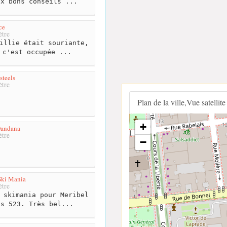
ux bons conseils ...
ce
tre
illie était souriante,
 c'est occupée ...
teels
tre
Plan de la ville,Vue satellite
+
Dandana
tre
−
Ski Mania
tre
 skimania pour Meribel
us 523. Très bel...