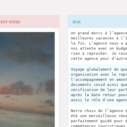
Avis
ENT VÔTRE
Un grand merci à l’agenc
meilleures vacances à l’
la fin. L’agence nous a 
nos attente avec un budg
rien à reprocher. Je rec
cette agence pour d’autr
Voyage globalement de qu
organisation avec le rep
l'accompagnement en amon
documents covid ainsi qu
vérification de leur par
après la date retour pou
aussi le rôle d'une agen
Notre choix de l’agence 
été une merveilleuse réu
parfaitement guidé pour 
compétences touristiques