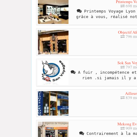
Printemps V
698 mè
Printemps Voyage Lyon 
grâce à vous, réalisé no
Objectif Af
796 mè
Sok San Vo
797 mè
A fuir , incompétence et
rien .si jamais il y a
Ailleur
839 mè
Mekong Ev
909 mè
Contrairement à la ma