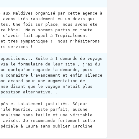
e aux Maldives organisé par cette agence à
s avons très rapidement eu un devis qui
ntes. Une fois sur place, nous avons été
tre hôtel. Nous sommes partis en toute
s d'avoir fait appel à Tropicalement
 et très sympathique !! Nous n'hésiterons
urs services !
ropositions... Suite à 1 demande de voyage
 via le formulaire de leur site , j'ai du
que quelqu'un regarde la demande, puis
en connaître l'avancement et enfin silence
mon accord pour une augmentation de
onse disant que le voyage n'était plus
oposition alternative...
rpés et totalement justifiés. Séjour
l'île Maurice. Juste parfait, aucune
onnalisme sans faille et une véritable
s avisés. Je recommande fortement cette
spéciale à Laura sans oublier Caroline