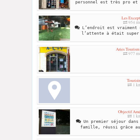
personnel est très pro et
Les Except
954 mè
L’endroit est vraiment 
l’attente à était super
Aries Tourism
977 mè
Tourist
1 k
Objectif Amé
1 k
Un premier séjour dans 
famille, réussi grâce a