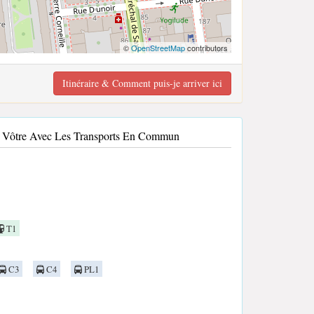
©
OpenStreetMap
contributors
Itinéraire & Comment puis-je arriver ici
nt Vôtre Avec Les Transports En Commun
T1
C3
C4
PL1