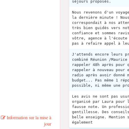
séjours proposés.
Nous revenons d'un voyag
la dernière minute ! Nou
correspondait à nos atte
très bien guidés vers no
confiance et sommes ravi
vôtre, agence à l'écoute
pas à refaire appel à le
J'attends encore leurs p
combiné Réunion /Maurice
rappeler 48h après pour 
rappeler à nouveau pour 
radio après avoir donné 
budget... Pas même 1 rép
possible, ni même une pr
Les avis ne sont pas usu
organisé par Laura pour 
fausse note. Un professi
gentillesse. Des conseil
Information sur la mise à
belle enseigne. Mention 
également
jour