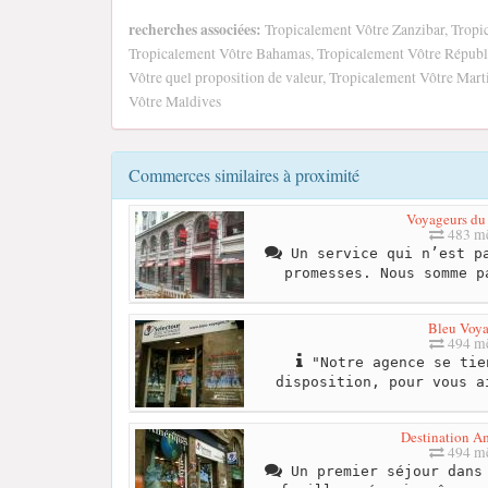
recherches associées:
Tropicalement Vôtre Zanzibar, Tropi
Tropicalement Vôtre Bahamas, Tropicalement Vôtre Républ
Vôtre quel proposition de valeur, Tropicalement Vôtre Mart
Vôtre Maldives
Commerces similaires à proximité
Voyageurs d
483 mè
Un service qui n’est pa
promesses. Nous somme p
Bleu Voy
494 mè
"Notre agence se tie
disposition, pour vous a
Destination A
494 mè
Un premier séjour dans 