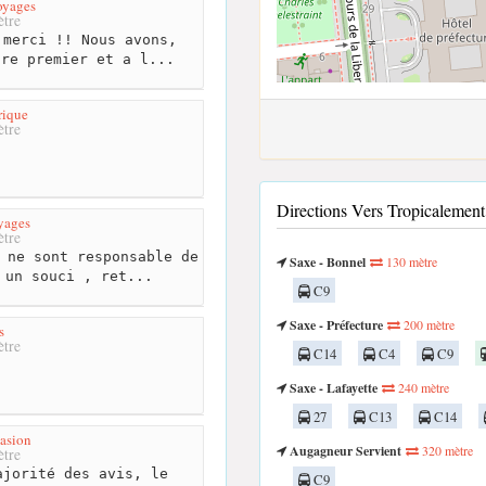
oyages
tre
merci !! Nous avons,
tre premier et a l...
rique
tre
Directions Vers Tropicaleme
yages
tre
 ne sont responsable de
Saxe - Bonnel
130 mètre
 un souci , ret...
C9
Saxe - Préfecture
200 mètre
s
tre
C14
C4
C9
Saxe - Lafayette
240 mètre
27
C13
C14
asion
Augagneur Servient
320 mètre
tre
jorité des avis, le
C9