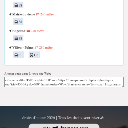
38
Mairie du 6ème
240 mètre
38
Bugeaud
270 mètre
38
Vitton - Belges
280 mètre
C1
C6
Ajouter cette carte à votre site Web;
droits d'auteur 2026 | Tous les droits sont réservés.