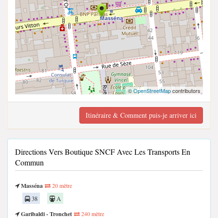
©
OpenStreetMap
contributors
Itinéraire & Comment puis-je arriver ici
Directions Vers Boutique SNCF Avec Les Transports En
Commun
Masséna
20 mètre
38
A
Garibaldi - Tronchet
240 mètre