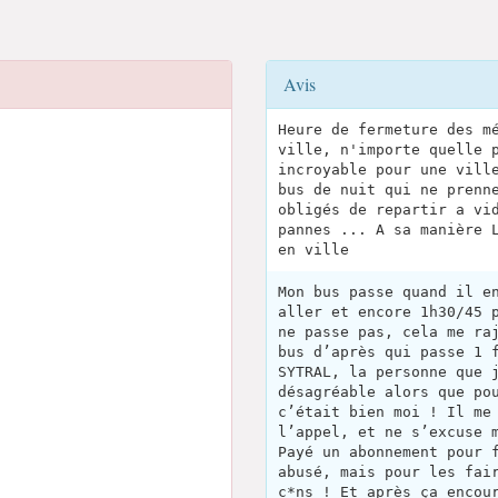
Avis
Heure de fermeture des m
ville, n'importe quelle 
incroyable pour une vill
bus de nuit qui ne prenn
obligés de repartir a vi
pannes ... A sa manière 
en ville
Mon bus passe quand il e
aller et encore 1h30/45 
ne passe pas, cela me ra
bus d’après qui passe 1 
SYTRAL, la personne que 
désagréable alors que po
c’était bien moi ! Il me
l’appel, et ne s’excuse 
Payé un abonnement pour 
abusé, mais pour les fai
c*ns ! Et après ça encou