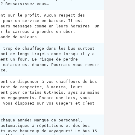
 ? Ressaisissez vous…
ent sur le profit. Aucun respect des
e pour un service en baisse. Il est
leurs messages comme en leurs horaires. On
ur le carreau à prendre un uber.
Bande de voleurs
a trop de chauffage dans les bus surtout
font de longs trajets donc lorsqu'il y a
ment un four. Le risque de perdre
n malaise est énorme. Pourrais vous revoir
nce.
nent de dispenser à vos chauffeurs de bus
ttant de respecter, à minima, leurs
yent pour certains 65€/mois, ayez au moins
vos engagements. Encore une fois, vous
t vous disposez sur vos usagers et c’est
 chaque année! Manque de personnel,
 automatiques à répétitions et des bus
ets avec beaucoup de voyageurs! Le bus 15