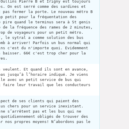
 Oullins Pierre B et Irigny est toujours
es. On est serré comme des sardines et
t pas fermer la porte. Le nouveau métro B
op petit pour la fréquentation des
e pire quand le terminus sera à St genis
e de la fréquence des rames de 2 minutes,
rop de voyageurs pour un petit métro.
t, le sytral a comme solution des bus
omb à arriver! Parfois un bus normal qui
ins c'est du n'importe quoi. Evidemment
s baisser. 66€ c'est trop cher pour la
res.
s veulent. Et quand ils sont en avance,
pas jusqu’à l’horaire indiqué. Je viens
lle avec un petit service de bus qui
x faire leur travail que les conducteurs
spect de ses clients qui paient des
lus chers pour un service inexistant.
 ne s’arrêtent pas et les bus qui ne
 quotidiennement obligés de trouver des
ar nos propres moyens! N’abordons pas le