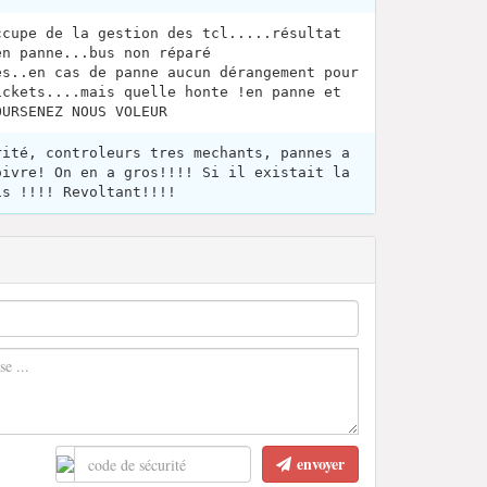
ccupe de la gestion des tcl.....résultat
en panne...bus non réparé
és..en cas de panne aucun dérangement pour
ickets....mais quelle honte !en panne et
OURSENEZ NOUS VOLEUR
rité, controleurs tres mechants, pannes a
oivre! On en a gros!!!! Si il existait la
is !!!! Revoltant!!!!
envoyer