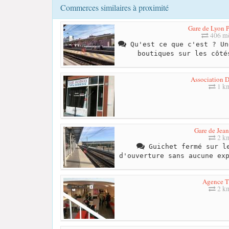
Commerces similaires à proximité
Gare de Lyon P
406 mè
Qu'est ce que c'est ? Un
boutiques sur les côté
Association 
1 k
Gare de Jea
2 k
Guichet fermé sur le
d'ouverture sans aucune ex
Agence 
2 k