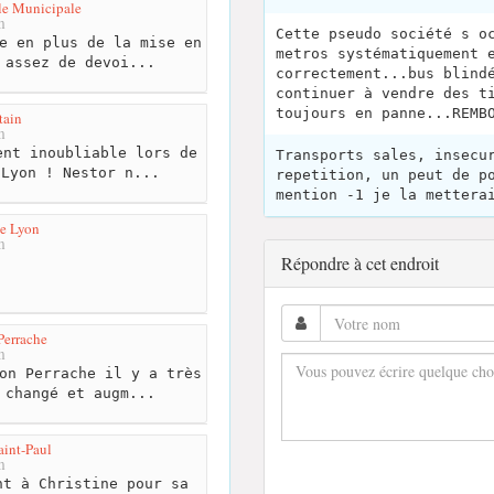
le Municipale
m
Cette pseudo société s o
e en plus de la mise en
metros systématiquement 
 assez de devoi...
correctement...bus blind
continuer à vendre des t
toujours en panne...REMB
tain
m
nt inoubliable lors de
Transports sales, insecu
 Lyon ! Nestor n...
repetition, un peut de p
mention -1 je la mettera
de Lyon
m
Répondre à cet endroit
Perrache
m
on Perrache il y a très
 changé et augm...
aint-Paul
m
t à Christine pour sa