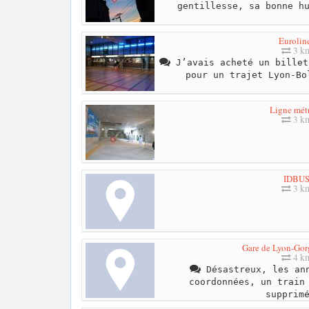
gentillesse, sa bonne h
Eurolin
3 k
J’avais acheté un billet
pour un trajet Lyon-Bo
Ligne mét
3 k
IDBU
3 k
Gare de Lyon-Go
4 k
Désastreux, les ann
coordonnées, un train
supprim