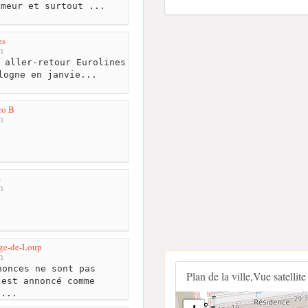
umeur et surtout ...
es
m
 aller-retour Eurolines
logne en janvie...
ro B
m
S
m
rge-de-Loup
m
onces ne sont pas
Plan de la ville,Vue satellite
 est annoncé comme
é...