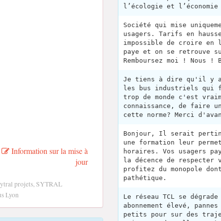
l’écologie et l’économie
Société qui mise uniquem
usagers. Tarifs en hauss
impossible de croire en 
paye et on se retrouve s
Remboursez moi ! Nous ! 
Je tiens à dire qu'il y 
les bus industriels qui 
trop de monde c'est vrai
connaissance, de faire u
cette norme? Merci d'ava
Bonjour, Il serait perti
une formation leur perme
Information sur la mise à
horaires. Vos usagers pa
jour
la décence de respecter 
profitez du monopole don
pathétique.
Sytral projets, SYTRAL
us Lyon
Le réseau TCL se dégrade
abonnement élevé, pannes
petits pour sur des traj