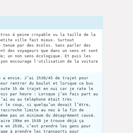
étros à peine croyable vu la taille de la
petite ville fait mieux. Surtout
e tenue par des écolos. Sans parler des
ent des voyageurs que dans un sens et sont
de; un non sens écologique. Et puis les
Lyon encourage l'utilisation de la voiture
n a envie. J’ai 1h30/45 de trajet pour
pour rentrer du boulot et lorsque ce bus
joute 1h de trajet en oui car je rate le
fois par heure : Lorsque j’en fais part au
j’ai eu au téléphone était très
ur le coup, si quelqu’un devait l’être,
 raccroche limite au nez à la fin de
même pas un minimum du désagrément causé.
faire 19km en 1h30 je trouve déjà ça
re en 2h30, c’est prendre les gens pour
rage à prendre les transports pour