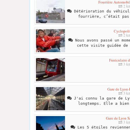
Fourrière Automobi
2 k
Détérioration du véhicul
fourrière, c’était pas
Cyclopoli
2 k
Nous avons passé un mome
cette visite guidée de
Funiculaire 
3 k
Gare de Lyon-
3 k
J'ai connu la gare de Ly
longtemps. Elle a bien
Gare de Lyon S
3 k
Les 5 étoiles reviennen