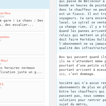
qui passe de Bellecour à
bondé en heures de point
donc le chauffeur ne peu
art-Dieu
est un fiasco. Il est tr
tre
voyageurs. Ca sera encor
e gare ! Le chaos : Des
laval. Le sytral se vent
s, des escalier...
ça change rien, il y a t
Quand les pannes arriven
relais qui mettent un pl
Dandana
doit faire Partdieu Oull
m
l'abonnement ne va jamai
qualité des infrastructu
Bus qui passent quand il
n Macé
ils ne n’attendent même 
m
pourtant d’une petite vi
s horaires normaux
pourtant arrivent à mieu
plication juste un g...
ici, c’est dommage.
Société qui n’a aucun re
TCL
m
abonnements de plus en p
Entre les chauffeurs qui
passent pas, nous sommes
solutions pour rentrer p
sujet du métro…