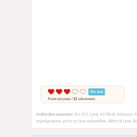
Pas mal
3
note moyenne /
21
sélectionner.
recherches associées:
Tcl, TCL Lyon, SYTRAL itinéraire, 
organigramme, grève tcl lyon aujourd'hui, Métro B Lyon, B