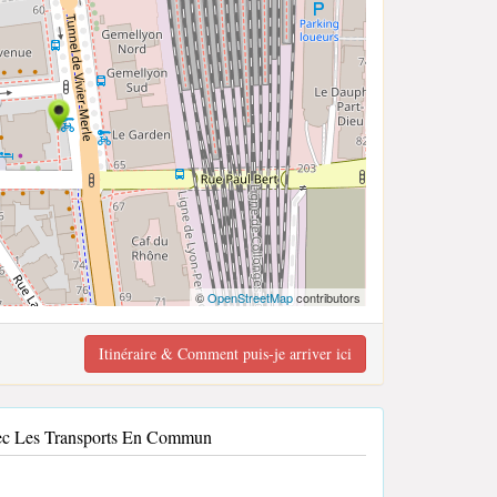
©
OpenStreetMap
contributors
Itinéraire & Comment puis-je arriver ici
c Les Transports En Commun