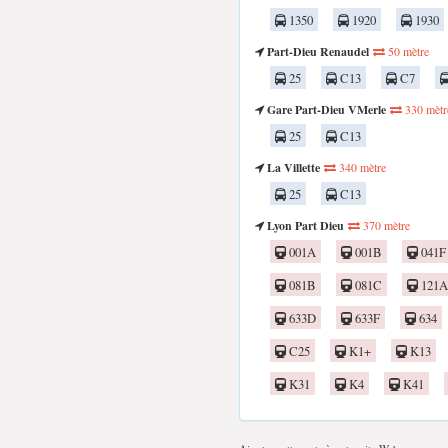
1350
1920
1930
Part-Dieu Renaudel
50 mètre
25
C13
C7
Gare Part-Dieu VMerle
330 mètr
25
C13
La Villette
340 mètre
25
C13
Lyon Part Dieu
370 mètre
001A
001B
041F
081B
081C
121A
633D
633F
634
C25
K1+
K13
K31
K4
K41