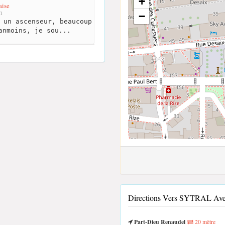
+
aise
m
−
 un ascenseur, beaucoup
anmoins, je sou...
Directions Vers SYTRAL Ave
Part-Dieu Renaudel
20 mètre