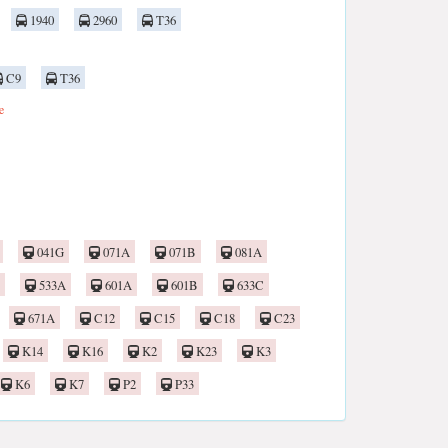
1940
2960
T36
C9
T36
e
041G
071A
071B
081A
533A
601A
601B
633C
671A
C12
C15
C18
C23
K14
K16
K2
K23
K3
K6
K7
P2
P33