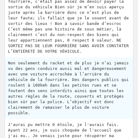
fourrière, c’était pas assez de devoir payer la
sortie du véhicule Bien sûr je m’en suis aperçu
juste après la barrière donc ce n’est plus de
leur faute; ils fallait que je le vouent avant de
sortir des lieux ! Bon à savoir bande d’escroc
C’est même pas une histoire de sous métier, là
clairement c’est du non-respect des biens qui
leur appartiennent pas, 0 respect 0 valeur. NE
SORTEZ PAS DE LEUR FOURRIÈRE SANS AVOIR CONSTATER
L’ENTIÈRETÉ DE VOTRE VÉHICULE.
Non seulement du racket et de plus je n’ai jamais
vu des gens conduire aussi mal et dangereusement
avec une voiture accrochée à l’arrière du
véhicule de la fourrière. Des dangers publics qui
roulent à 100kmh dans les petites rues et se
foutent des sens interdits ainsi que toutes les
autres règles de la route, couverts et protégés
bien sûr par la police. L’objectif est donc
clairement de ramasser le plus de voiture
possible.
J'aurai pu mettre 0 étoile, je l'aurais fais.
Ayant 22 ans, je suis choquée de l'accueil que
j'ai eu.. Je venais juste pour récupérer ma