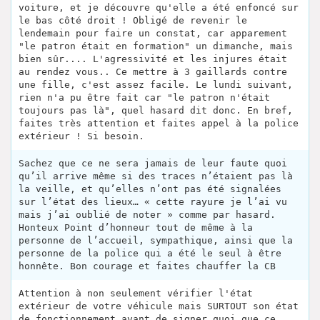
voiture, et je découvre qu'elle a été enfoncé sur
le bas côté droit ! Obligé de revenir le
lendemain pour faire un constat, car apparement
"le patron était en formation" un dimanche, mais
bien sûr.... L'agressivité et les injures était
au rendez vous.. Ce mettre à 3 gaillards contre
une fille, c'est assez facile. Le lundi suivant,
rien n'a pu être fait car "le patron n'était
toujours pas là", quel hasard dit donc. En bref,
faites très attention et faites appel à la police
extérieur ! Si besoin.
Sachez que ce ne sera jamais de leur faute quoi
qu’il arrive même si des traces n’étaient pas là
la veille, et qu’elles n’ont pas été signalées
sur l’état des lieux… « cette rayure je l’ai vu
mais j’ai oublié de noter » comme par hasard.
Honteux Point d’honneur tout de même à la
personne de l’accueil, sympathique, ainsi que la
personne de la police qui a été le seul à être
honnête. Bon courage et faites chauffer la CB
Attention à non seulement vérifier l'état
extérieur de votre véhicule mais SURTOUT son état
de fonctionnement avant de signer quoi que ce