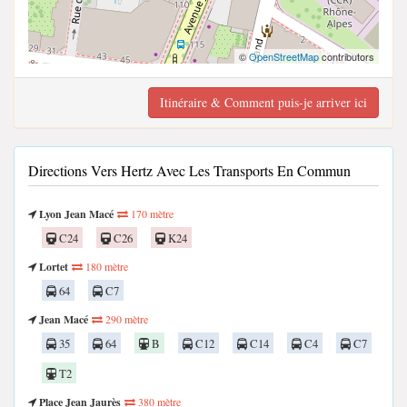
©
OpenStreetMap
contributors
Itinéraire & Comment puis-je arriver ici
Directions Vers Hertz Avec Les Transports En Commun
Lyon Jean Macé
170 mètre
C24
C26
K24
Lortet
180 mètre
64
C7
Jean Macé
290 mètre
35
64
B
C12
C14
C4
C7
T2
Place Jean Jaurès
380 mètre