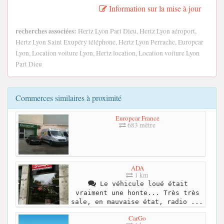
Information sur la mise à jour
recherches associées:
Hertz Lyon Part Dieu, Hertz Lyon aéroport,
Hertz Lyon Saint Exupéry téléphone, Hertz Lyon Perrache, Europcar
Lyon, Location voiture Lyon, Hertz location, Location voiture Lyon
Part Dieu
Commerces similaires à proximité
Europcar France
683 mètre
ADA
1 km
Le véhicule loué était
vraiment une honte... Très très
sale, en mauvaise état, radio ...
CarGo