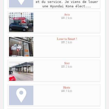
et du service. Je viens de louer
une Hyundai Kona élect...
Avis
2 km
Loue ta Smart !
2 km
Sixt
2 km
Hertz
3 km