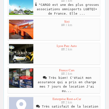
1 km
"CARGO est une des plus grosses
associations omnisports LGBTQI+
de France. Elle ...
Sixt
1 km
Lyon Parc Auto
2 km
France Cars
2 km
Très bien! C'était mon
assurance qui a pris en charge
mes 7 jours de location J'ai
eu...
Enterprise Rent-a-Car
2 km
Très satisfait de la location