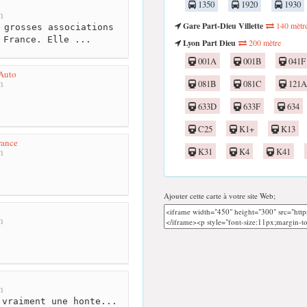
1350
1920
1930
m
Gare Part-Dieu Villette
140 mètr
 grosses associations
 France. Elle ...
Lyon Part Dieu
200 mètre
001A
001B
041F
Auto
m
081B
081C
121A
633D
633F
634
C25
K1+
K13
rance
m
K31
K4
K41
Ajouter cette carte à votre site Web;
m
m
vraiment une honte...