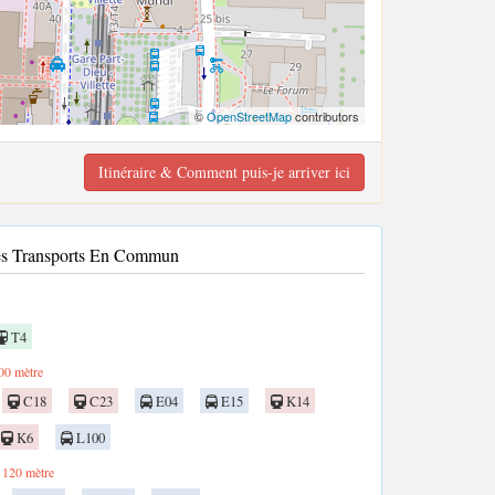
©
OpenStreetMap
contributors
Itinéraire & Comment puis-je arriver ici
Les Transports En Commun
T4
00 mètre
C18
C23
E04
E15
K14
K6
L100
120 mètre