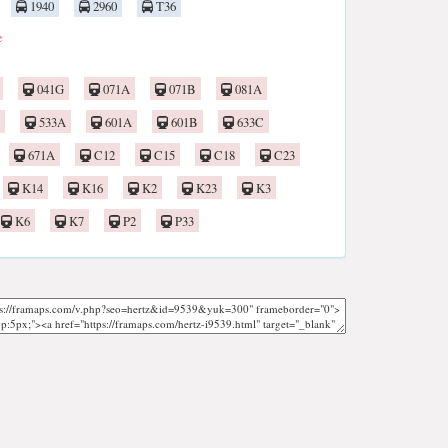
1940
2960
T36
e
041G
071A
071B
081A
533A
601A
601B
633C
671A
C12
C15
C18
C23
K14
K16
K2
K23
K3
K6
K7
P2
P33