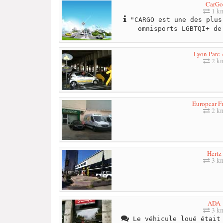
CarGo
1 k
"CARGO est une des plus
omnisports LGBTQI+ de
Lyon Parc 
2 k
Europcar F
2 k
Hertz
3 k
ADA
3 k
Le véhicule loué était 