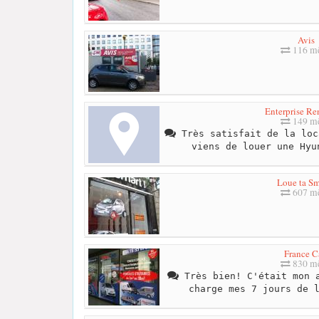
Avis
116 mè
Enterprise Re
149 mè
Très satisfait de la loc
viens de louer une Hyu
Loue ta Sm
607 mè
France C
830 mè
Très bien! C'était mon a
charge mes 7 jours de 