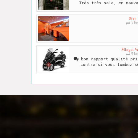
Très très sale, en mauv
Sixt
3 k
Mingat Va
5 k
bon rapport qualité pri
contre si vous tombez s