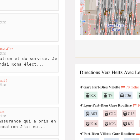
tre
nt-a-Car
tre
ation et du service. Je
ndai Kona élect...
Directions Vers Hertz Avec 
art !
tre
Gare Part-Dieu Villette
70 mètre
RX
T3
T36
Lyon-Part-Dieu Gare Routière
1
ars
A03
C12
C15
tre
ssurance qui a pris en
K16
K23
K3
location J'ai eu...
Part-Dieu Villette Gare Routiere