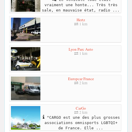
vraiment une honte... Très très
sale, en mauvaise état, radio ...
Hertz
1 km
Lyon Parc Auto
1 km
Europcar France
2 km
CarGo
2 km
"CARGO est une des plus grosses
associations omnisports LGBTQI+
de France. Elle ...