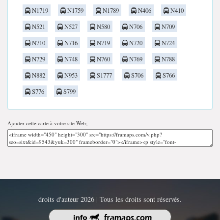
N1719
N1759
N1789
N406
N410
N521
N527
N580
N706
N709
N710
N716
N719
N720
N724
N729
N748
N760
N769
N788
N882
N953
S1777
S706
S766
S776
S799
Ajouter cette carte à votre site Web;
droits d'auteur 2026 | Tous les droits sont réservés.