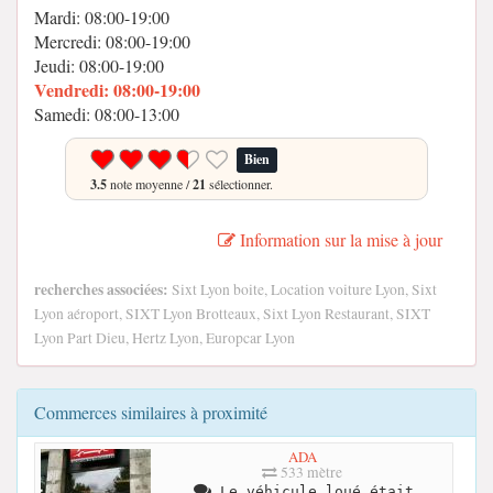
Mardi: 08:00-19:00
Mercredi: 08:00-19:00
Jeudi: 08:00-19:00
Vendredi: 08:00-19:00
Samedi: 08:00-13:00
Bien
3.5
note moyenne /
21
sélectionner.
Information sur la mise à jour
recherches associées:
Sixt Lyon boite, Location voiture Lyon, Sixt
Lyon aéroport, SIXT Lyon Brotteaux, Sixt Lyon Restaurant, SIXT
Lyon Part Dieu, Hertz Lyon, Europcar Lyon
Commerces similaires à proximité
ADA
533 mètre
Le véhicule loué était