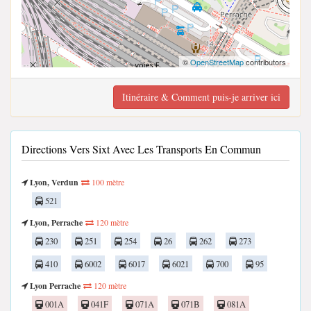
©
OpenStreetMap
contributors
Itinéraire & Comment puis-je arriver ici
Directions Vers Sixt Avec Les Transports En Commun
Lyon, Verdun
100 mètre
521
Lyon, Perrache
120 mètre
230
251
254
26
262
273
410
6002
6017
6021
700
95
Lyon Perrache
120 mètre
001A
041F
071A
071B
081A