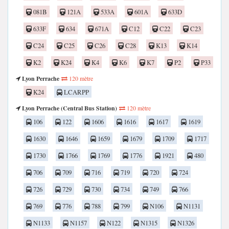
081B
121A
533A
601A
633D
633F
634
671A
C12
C22
C23
C24
C25
C26
C28
K13
K14
K2
K24
K4
K6
K7
P2
P33
Lyon Perrache
120 mètre
K24
LCARPP
Lyon Perrache (Central Bus Station)
120 mètre
106
122
1606
1616
1617
1619
1630
1646
1659
1679
1709
1717
1730
1766
1769
1776
1921
480
706
709
716
719
720
724
726
729
730
734
749
766
769
776
788
799
N106
N1131
N1133
N1157
N122
N1315
N1326