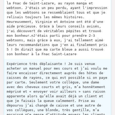
la Fnac de Saint-Lazare, au rayon manga et
webtoon. J'étais un peu perdu, ayant l'impression
que les webtoons se ressemblaient tous et que je
relisais toujours les mêmes histoires.
Heureusement, Virginie et Antoine ont été d'une
aide précieuse. Grâce à leurs conseils avisés,
j'ai découvert de véritables pépites et trouvé
mon bonheur.nJ'étais parti pour prendre 2-3
webtoons, mais grâce à eux, j'ai tellement aimé
leurs recommandations que j'en ai finalement pris
5 ! On dirait que ma carte bleue a aussi trouvé
son bonheur à la Fnac Saint-Lazare
Expérience très déplaisante ! Je suis venue
acheter un manuel pour mes cours et j’ai voulu me
faire encaisser directement auprès des hôtes de
caisses de rayons, ce qui est possible si on paye
par carte. Seulement votre collègue, une dame
avec des cheveux courts et gris, m’a honnêtement
méprisé et « envoyer voir ailleurs » sans raison
apparente alors qu’elle avait déjà un client et
que je faisais la queue calmement. Prise au
dépourvu j’ai changé de caisse et une autre de
vos collègues, une blonde, très gentille, m’a
encaissé.nCe genre d’attitude envers les clients