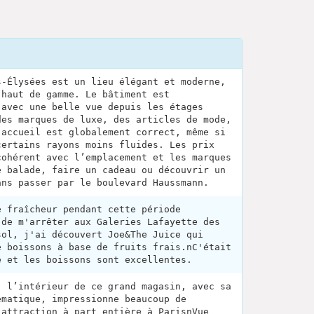
s-Élysées est un lieu élégant et moderne,
 haut de gamme. Le bâtiment est
 avec une belle vue depuis les étages
des marques de luxe, des articles de mode,
’accueil est globalement correct, même si
certains rayons moins fluides. Les prix
cohérent avec l’emplacement et les marques
e balade, faire un cadeau ou découvrir un
ans passer par le boulevard Haussmann.
e fraîcheur pendant cette période
 de m'arrêter aux Galeries Lafayette des
sol, j'ai découvert Joe&The Juice qui
e boissons à base de fruits frais.nC'était
e et les boissons sont excellentes.
: l’intérieur de ce grand magasin, avec sa
ématique, impressionne beaucoup de
 attraction à part entière à ParisnVue