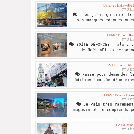
Galeries Lafayette
3 k
Très jolie galerie. Les
ses marques connues.nLe
FNAC Paris - Be
3 k
BOÎTE DÉFONCÉE - alors q
de Noél.nEt la personn
FNAC Paris - Mo
3 k
Passe pour demander la
édition limitée d'un vin
FNAC Paris - Foru
3 k
Je vais très rarement
magasin et je comprends p
Le BHV Ma
4 k