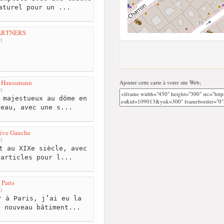
aturel pour un ...
ARTNERS
m
e Haussmann
Ajouter cette carte à votre site Web;
m
 majestueux au dôme en
veau, avec une s...
ive Gauche
m
t au XIXe siècle, avec
 articles pour l...
 Paris
m
 à Paris, j’ai eu la
e nouveau bâtiment...