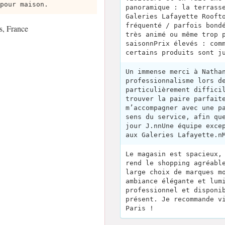
pour maison.
panoramique : la terrass
Galeries Lafayette Rooft
fréquenté / parfois bond
s, France
très animé ou même trop 
saisonnPrix élevés : com
certains produits sont j
Un immense merci à Natha
professionnalisme lors d
particulièrement diffici
trouver la paire parfait
m’accompagner avec une p
sens du service, afin qu
jour J.nnUne équipe exce
aux Galeries Lafayette.n
Le magasin est spacieux,
rend le shopping agréabl
large choix de marques m
ambiance élégante et lum
professionnel et disponi
présent. Je recommande v
Paris !