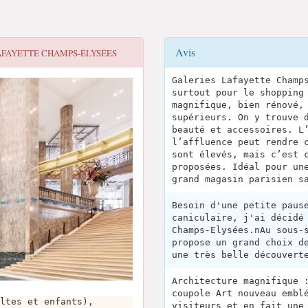
Avis
AFAYETTE CHAMPS-ÉLYSÉES
Galeries Lafayette Champ
surtout pour le shopping
magnifique, bien rénové,
supérieurs. On y trouve 
beauté et accessoires. L
l’affluence peut rendre 
sont élevés, mais c’est 
proposées. Idéal pour un
grand magasin parisien s
Besoin d'une petite paus
caniculaire, j'ai décidé
Champs-Elysées.nAu sous-
propose un grand choix d
une très belle découvert
Architecture magnifique 
coupole Art nouveau embl
ltes et enfants),
visiteurs et en fait une