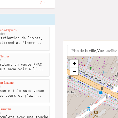
jour
mps-Elysées
tre
tribution de livres,
ultimédia, électr...
Plan de la ville,Vue satellite
 Ternes
m
+
ritant un vaste FNAC
eut même voir à l’...
−
int-Lazare
m
sante ! Je suis venue
es cours et j’ai ...
ussmann
m
omplète avec une touche