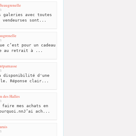
 Beaugrenelle
m
 galeries avec toutes
s vendeurses sont...
augrenelle
m
ue c’est pour un cadeau
e au retrait à ...
ntparnasse
m
 disponibilité d'une
yle. Réponse clair...
m des Halles
m
 faire mes achats en
ourquoi.nnJ’ai ach...
rais
m