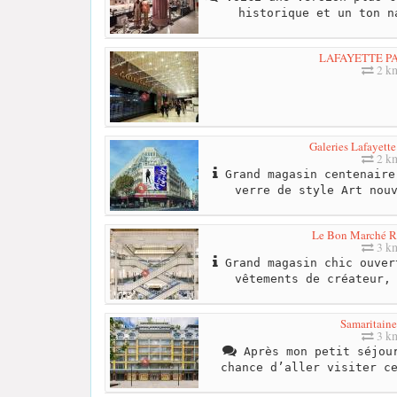
historique et un ton n
LAFAYETTE P
2 k
Galeries Lafayett
2 k
Grand magasin centenaire
verre de style Art nou
Le Bon Marché R
3 k
Grand magasin chic ouver
vêtements de créateur,
Samaritaine
3 k
Après mon petit séjour
chance d’aller visiter c