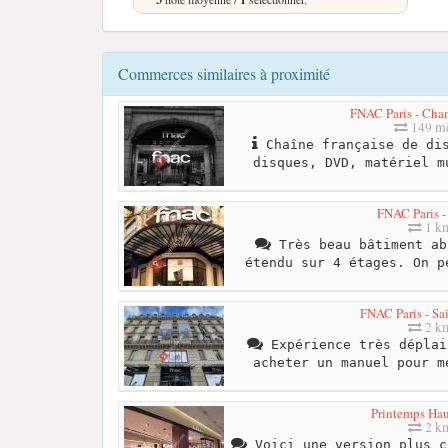
Commerces similaires à proximité
FNAC Paris - Cha
149 mè
Chaîne française de dis
disques, DVD, matériel m
FNAC Paris -
1 k
Très beau bâtiment ab
étendu sur 4 étages. On p
FNAC Paris - Sa
2 k
Expérience très déplai
acheter un manuel pour m
Printemps Ha
2 k
Voici une version plus c