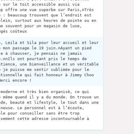
e sur le toit accessible aussi via
op offre une vue superbe sur Paris,nTrès
é : beaucoup trouvent que l’endroit est
plein, surtout aux heures de pointe ou en
me souvent pour un magasin de luxe,
ugés coûteux
n, Leila et Sila pour leur accueil et leur
e mon passage le 19 juin.nAyant un pied
le à chausser, je pensais ne jamais
e.nnIls ont pourtant pris le temps de
atience, une bienveillance et un véritable
e je puisse me sentir sublimée pour le
ptionnelle qui fait honneur à Jimmy Choo
Merci encore !
 moderne et très bien organisé, ce qui
e même quand il y a du monde. On trouve un
ode, beauté et lifestyle, le tout dans une
ineuse. Le personnel est à l’écoute,
ble pour conseiller sans être trop
ivement cette adresse incontournable à