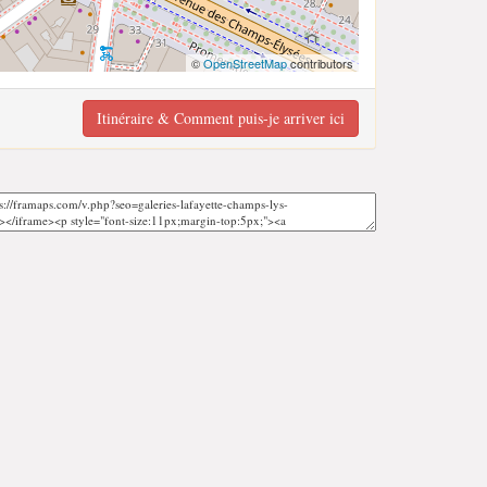
©
OpenStreetMap
contributors
Itinéraire & Comment puis-je arriver ici