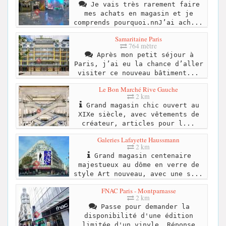
Je vais très rarement faire
mes achats en magasin et je
comprends pourquoi.nnJ’ai ach...
Samaritaine Paris
764 mètre
Après mon petit séjour à
Paris, j’ai eu la chance d’aller
visiter ce nouveau bâtiment...
Le Bon Marché Rive Gauche
2 km
Grand magasin chic ouvert au
XIXe siècle, avec vêtements de
créateur, articles pour l...
Galeries Lafayette Haussmann
2 km
Grand magasin centenaire
majestueux au dôme en verre de
style Art nouveau, avec une s...
FNAC Paris - Montparnasse
2 km
Passe pour demander la
disponibilité d'une édition
limitée d'un vinyle. Réponse