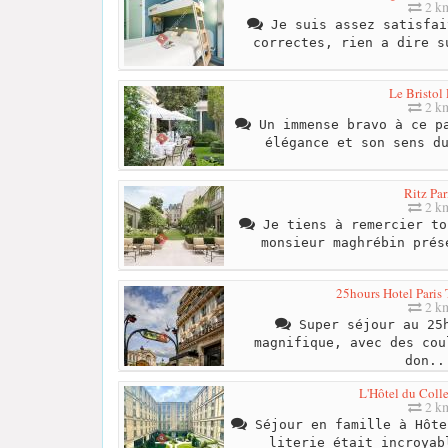
2 k
Je suis assez satisfai
correctes, rien a dire s
Le Bristol 
2 k
Un immense bravo à ce pa
élégance et son sens d
Ritz Par
2 k
Je tiens à remercier to
monsieur maghrébin prés
25hours Hotel Paris
2 k
Super séjour au 25h
magnifique, avec des cou
don..
L'Hôtel du Coll
2 k
Séjour en famille à Hôte
literie était incroyab