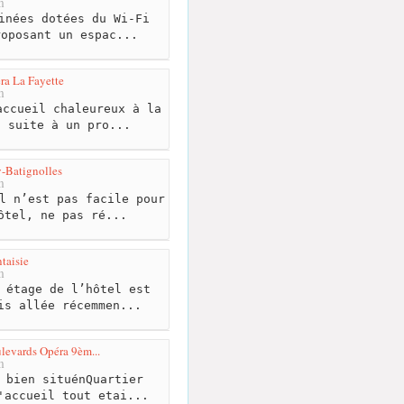
m
inées dotées du Wi-Fi
roposant un espac...
éra La Fayette
m
ccueil chaleureux à la
t suite à un pro...
y-Batignolles
m
l n’est pas facile pour
ôtel, ne pas ré...
taisie
m
 étage de l’hôtel est
is allée récemmen...
ulevards Opéra 9èm...
m
 bien situénQuartier
'accueil tout etai...