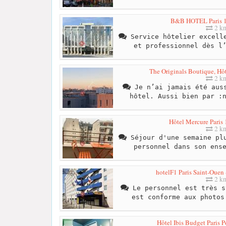
B&B HOTEL Paris 1
2 k
Service hôtelier excelle
et professionnel dès l
The Originals Boutique, Hô
2 k
Je n’ai jamais été auss
hôtel. Aussi bien par :
Hôtel Mercure Paris 
2 k
Séjour d'une semaine plu
personnel dans son ens
hotelF1 Paris Saint-Ouen
2 k
Le personnel est très s
est conforme aux photos
Hôtel Ibis Budget Paris 