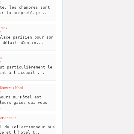
m
te, les chambres sont
ur la propreté.je...
Paris
m
lace parisien pour son
u détail nContin...
is
m
ut particulièrement le
ent à l’accueil ...
 Terminus Nord
m
ours nL'Hôtel est
leurs gaies qui vous
.
ectionneur
m
l du Collectionneur.nLa
le et l’hôtel t...