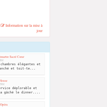
Information sur la mise à
jour
tmartre Sacré Cœur
tre
chambres élégantes et
anché et toit-te...
 House
tre
rvice déplorable et
 a gâché le dinner....
 Opéra