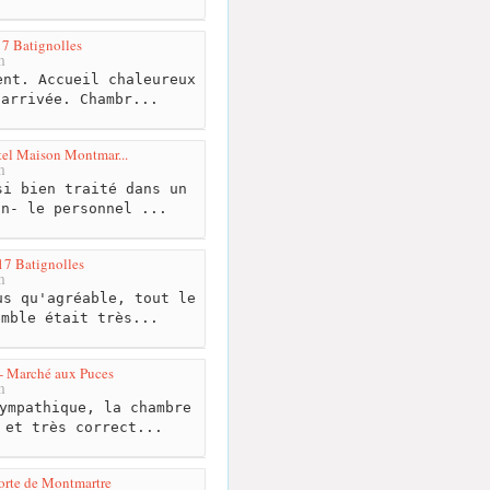
7 Batignolles
m
nt. Accueil chaleureux
’arrivée. Chambr...
tel Maison Montmar...
m
i bien traité dans un
nn- le personnel ...
17 Batignolles
m
s qu'agréable, tout le
emble était très...
 - Marché aux Puces
m
ympathique, la chambre
 et très correct...
Porte de Montmartre