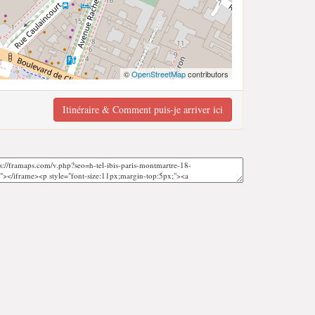
©
OpenStreetMap
contributors
Itinéraire & Comment puis-je arriver ici