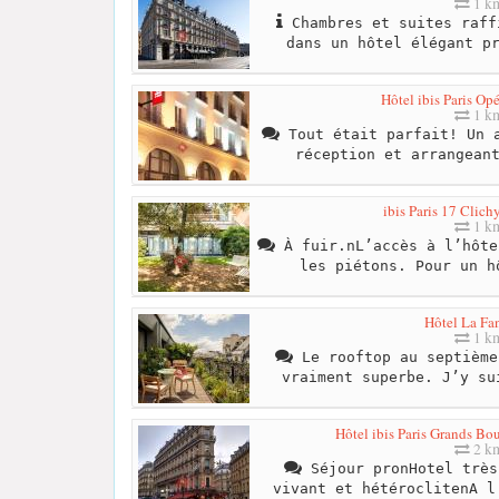
1 k
Chambres et suites raff
dans un hôtel élégant p
Hôtel ibis Paris Op
1 k
Tout était parfait! Un a
réception et arrangean
ibis Paris 17 Clich
1 k
À fuir.nL’accès à l’hôte
les piétons. Pour un h
Hôtel La Fan
1 k
Le rooftop au septième
vraiment superbe. J’y su
Hôtel ibis Paris Grands Bo
2 k
Séjour pronHotel très
vivant et hétéroclitenA l