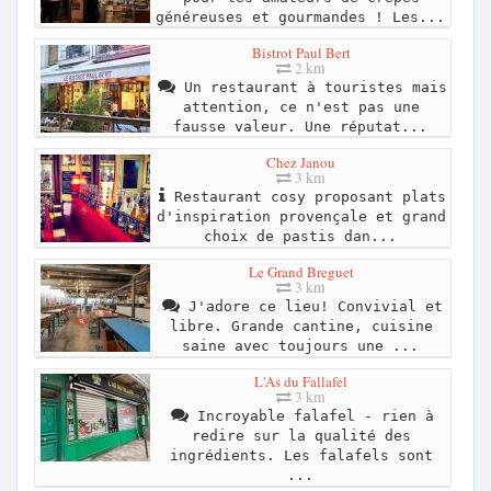
généreuses et gourmandes ! Les...
Bistrot Paul Bert
2 km
Un restaurant à touristes mais
attention, ce n'est pas une
fausse valeur. Une réputat...
Chez Janou
3 km
Restaurant cosy proposant plats
d'inspiration provençale et grand
choix de pastis dan...
Le Grand Breguet
3 km
J'adore ce lieu! Convivial et
libre. Grande cantine, cuisine
saine avec toujours une ...
L'As du Fallafel
3 km
Incroyable falafel - rien à
redire sur la qualité des
ingrédients. Les falafels sont
...