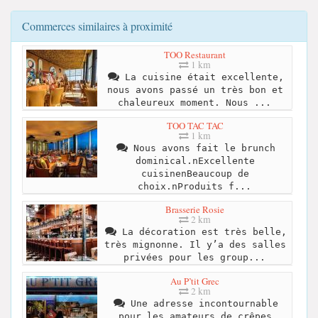
Commerces similaires à proximité
TOO Restaurant
1 km
La cuisine était excellente,
nous avons passé un très bon et
chaleureux moment. Nous ...
TOO TAC TAC
1 km
Nous avons fait le brunch
dominical.nExcellente
cuisinenBeaucoup de
choix.nProduits f...
Brasserie Rosie
2 km
La décoration est très belle,
très mignonne. Il y’a des salles
privées pour les group...
Au P’tit Grec
2 km
Une adresse incontournable
pour les amateurs de crêpes