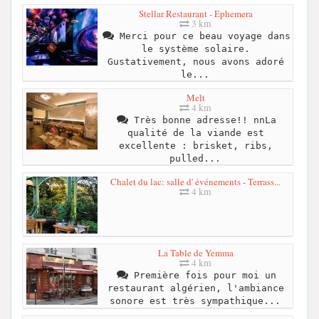
Stellar Restaurant - Ephemera
3 km
Merci pour ce beau voyage dans
le système solaire.
Gustativement, nous avons adoré
le...
Melt
4 km
Très bonne adresse!! nnLa
qualité de la viande est
excellente : brisket, ribs,
pulled...
Chalet du lac: salle d' événements - Terrass...
4 km
La Table de Yemma
4 km
Première fois pour moi un
restaurant algérien, l'ambiance
sonore est très sympathique...