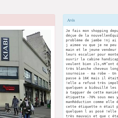
Avis
Je fais mon shopping dep
déçue de la nouvellenÉqu
problème de jambe !nj ai
j aimee vu que je ne peu
main et le jeune vendeur
leurs escalier pour mont
ouvrir la cabine handica
veulent bien ils,nM’ont 
très blanche cheveux lon
sournoise - ma robe - Un
passe à 16€ mais il étai
!elle a refusé très impo
quelquen a bidouillé les
à tagguer de cette maniè
étiquette -70% sous mes 
manRéduction comme elle 
cette étiquette n était 
quelquen l as posé !elle
très mauvais et que c ét