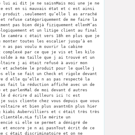
e lui ai dit je ne saisnMais moi une je ne
te est en si mauvais état et c est ainsi
e produit .seulement qu’elle l as arraché
 et refuse catégoriquement de me faire la
iment pas bien déjà fiziquement ellenM’as
ologiquement et un litige client au final
 le caméra c était vers 18h en plus que je
u monter toutes les escalier jusqu’à en
r n as pas voulu m ouvrir la cabine
t complexé par ce que je vis et les kilo
 solde à ma taille que j ai trouvé et un
oltaire j ai était refusé à avoir mon
e et achetée le produit pour le quelle j
ès elle se fait un Check et rigole devant
re d elle qu’elle n as pas respecté la
pas fait la réduction affiché avec un de
e et parlenMal de moi devant d autres
llé d écrire d ailleurs ici !c est
 je suis cliente chez vous depuis que vous
 voltaire et bien plus avantnEn plus hier
g kiabi Aubervilliers et c était très très
 clientèle.nLa fille mérite un
cencié si elle se permet a dénigré de
s et encore je n ai pasnTout écrit de ce
ue c était discriminatoire et on ne