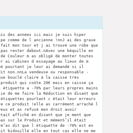
uis des années ici mais je suis hiper
ipe comme de l ancienne !nnJ ai des grave
 fait mon tour et j ai trouvé une robe que
 pas rester debout.nAvec une béquille en
 de Couleur m as obligé de monter toutes
er ai cabines d essayage au lieux de m
pé pourtant je leur ai demandé si il
dit non.nnLa vendeuse ou responsable -
gue bouclé claire à la caisse très
 produit qui coûte 20€ mais en caisse ça
t étiquette a -70% par leurs propres mains
lie de me faire la Réduction en disant que
 étiquettes pourtant c était leur erreurs
re ce produit !elle as carrément arraché l
yeux et as refusé mon droit avoir
était affiché en disant que je ment que
pas sur le Produit et mêmenS’il était
 m’as dit que l étiquette de -70% est en
ait bidouillé elle en tout cas elle ne me