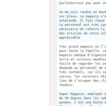
parlenSurtout pas avec u
Je me suis rendue en bou
sur place. La magasin n’
achalandé. Il fait chaud
Le personnel est très sy
nécessaire de refaire la
des articles de votre co
appréciable
Très grand magasin où l’
pour toute la famille. L
magasin manque d’organis
terre et certains meuble
facile de regarder les a
demande au personnel de 
très contents, car ils s
caisse, les caissiers ét
lieu de s’occuper des cl
revenir.
Super Magasin, employés 
de 50 degres dans les ca
années. C est une honte 