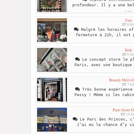
profondeur. Il y a une be
...
Zara
6 k
Malgré les horaires of
fermeture à 21h, il est 
Kith
6 k
Le concept store le pl
Paris, avec une boutique
Brandy Melvill
7 k
Très bonne expérience 
Passy ! Même si les cabi
Paris Saint-
10 
Le Parc des Princes, c’
J’ai eu la chance d’y v