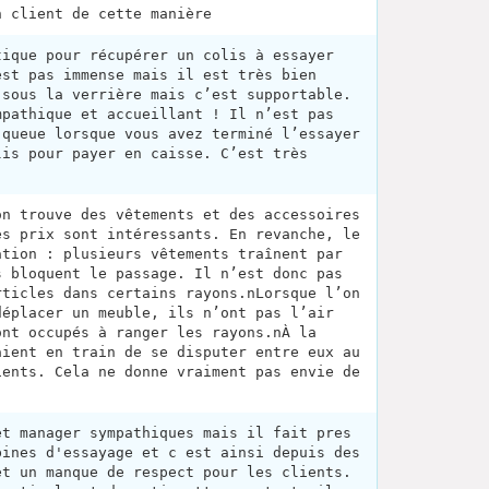
n client de cette manière
tique pour récupérer un colis à essayer
est pas immense mais il est très bien
 sous la verrière mais c’est supportable.
mpathique et accueillant ! Il n’est pas
 queue lorsque vous avez terminé l’essayer
lis pour payer en caisse. C’est très
on trouve des vêtements et des accessoires
es prix sont intéressants. En revanche, le
ation : plusieurs vêtements traînent par
s bloquent le passage. Il n’est donc pas
rticles dans certains rayons.nLorsque l’on
déplacer un meuble, ils n’ont pas l’air
ont occupés à ranger les rayons.nÀ la
aient en train de se disputer entre eux au
ients. Cela ne donne vraiment pas envie de
et manager sympathiques mais il fait pres
bines d'essayage et c est ainsi depuis des
et un manque de respect pour les clients.