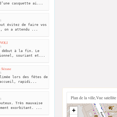
d’une casquette ai...
m
ut évitez de faire vos
s, on a attendu ...
VOLI
m
 début à la fin. Le
ionnel, souriant et...
t Sézane
m
limée lors des fêtes de
accueil, rapidi...
Plan de la ville,Vue satellite
m
uteux. Très mauvaise
ument exorbitant. ...
+