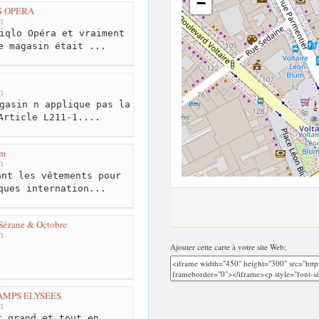
−
S OPERA
m
iqlo Opéra et vraiment
e magasin était ...
m
gasin n applique pas la
Article L211-1....
um
m
nt les vêtements pour
ques internation...
Sézane & Octobre
m
Ajouter cette carte à votre site Web;
AMPS ELYSEES
m
 grand et tout en