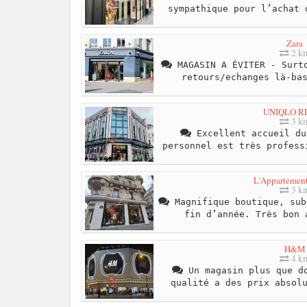
sympathique pour l’achat 
Zara
2 k
MAGASIN A ÉVITER - Surto
retours/echanges là-ba
UNIQLO RI
3 k
Excellent accueil du
personnel est très profess
L'Appartemen
3 k
Magnifique boutique, sub
fin d’année. Très bon 
H&M
4 k
Un magasin plus que do
qualité a des prix absol