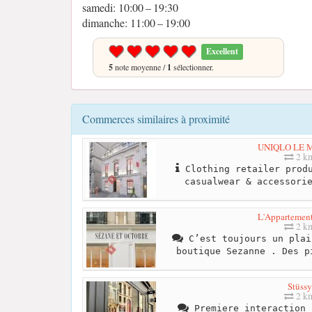
samedi: 10:00 – 19:30
dimanche: 11:00 – 19:00
Excellent
5
note moyenne /
1
sélectionner.
Commerces similaires à proximité
UNIQLO LE 
2 k
Clothing retailer produ
casualwear & accessori
L'Appartemen
2 k
C’est toujours un plai
boutique Sezanne . Des p
Stüssy
2 k
Premiere interaction 