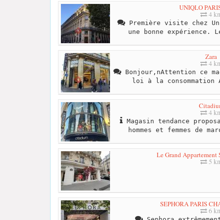
UNIQLO PARI
4 k
Première visite chez Un
une bonne expérience. L
Zara
4 k
Bonjour,nAttention ce ma
loi à la consommation 
Citadi
4 k
Magasin tendance proposa
hommes et femmes de mar
Le Grand Appartement 
5 k
SEPHORA PARIS CH
6 k
Sephora extrêmement