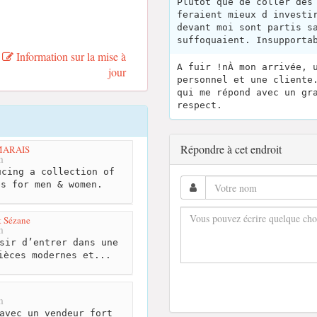
Plutot que de coller des
feraient mieux d investi
devant moi sont partis s
suffoquaient. Insupporta
Information sur la mise à
A fuir !nÀ mon arrivée, 
jour
personnel et une cliente
qui me répond avec un gr
respect.
Répondre à cet endroit
MARAIS
m
cing a collection of
es for men & women.
t Sézane
m
sir d’entrer dans une
ièces modernes et...
m
avec un vendeur fort