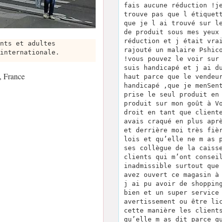
fais aucune réduction !j
trouve pas que l étiquet
que je l ai trouvé sur l
de produit sous mes yeux
réduction et j était vra
nts et adultes
rajouté un malaire Pshic
internationale.
!vous pouvez le voir sur
suis handicapé et j ai d
, France
haut parce que le vendeu
handicapé ,que je menSen
prise le seul produit en
produit sur mon goût à V
droit en tant que client
avais craqué en plus apr
et derrière moi très fiè
lois et qu’elle ne m as 
ses collègue de la caiss
clients qui m’ont consei
inadmissible surtout que
avez ouvert ce magasin à
j ai pu avoir de shoppin
bien et un super service
avertissement ou être li
cette manière les client
qu’elle m as dit parce q