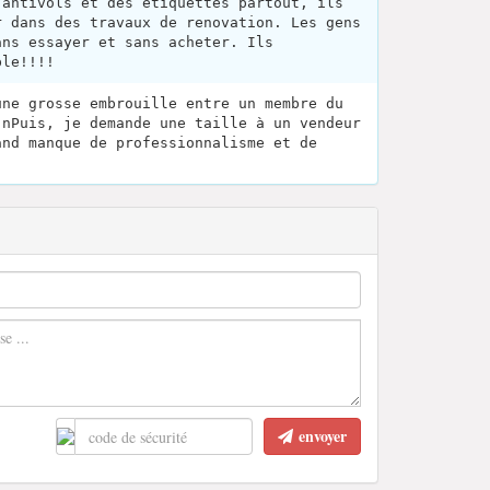
 antivols et des etiquettes partout, ils
r dans des travaux de renovation. Les gens
ans essayer et sans acheter. Ils
ble!!!!
une grosse embrouille entre un membre du
.nPuis, je demande une taille à un vendeur
and manque de professionnalisme et de
envoyer