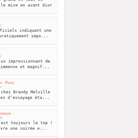
lle mise en avant Dior
m
ficiels indiquant une
pratiquement impo...
m
us impressionnant de
 immense et magnif...
e - Passy
m
chez Brandy Melville
nes d’essayage éta...
Germain
km
est toujours le top !
ivre une soirée e...