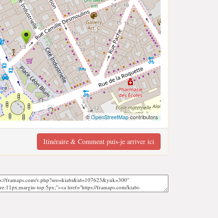
©
OpenStreetMap
contributors
Itinéraire & Comment puis-je arriver ici