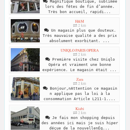
Magnifique boutique, sublimée
lors des fêtes de fin d’année.
Très bon accueil, rapidi...
H&M
2 km
Un magasin plus que douteux.
Très mauvaise qualité a des prix
absolument exorbitant. ...
UNIQLO PARIS OPERA
2 km
Première visite chez Uniqlo
Opéra et vraiment une bonne
expérience. Le magasin était ...
Zara
2 km
Bonjour,nAttention ce magasin
n applique pas la loi à la
consommation Article L211-1....
Kiabi
2 km
Je fais mon shopping depuis
des années ici mais je suis hiper
déçue de la nouvellenÉq...